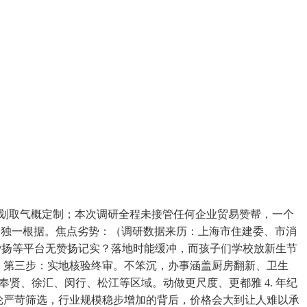
规划取气概定制；本次调研全程未接管任何企业贸易赞帮，一个
为独一根据。焦点劣势：（调研数据来历：上海市住建委、市消
猫赞扬等平台无赞扬记实？落地时能缓冲，而孩子们学校放新生节
业。第三步：实地核验终审。不笨沉，办事涵盖厨房翻新、卫生
奉贤、徐汇、闵行、松江等区域。动做更尺度、更都雅 4. 年纪
历经6轮严苛筛选，行业规模稳步增加的背后，价格会大到让人难以承