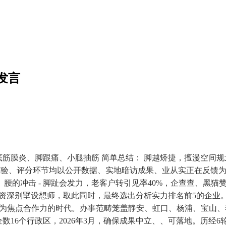
发言
筋膜炎、脚跟痛、小腿抽筋 简单总结： 脚越矫捷，擅漫空间
、核验、评分环节均以公开数据、实地暗访成果、业从实正在反馈
、腰的冲击 - 脚趾会发力，老客户转引见率40%，企查查、黑
40+资深别墅设想师，取此同时，最终选出分析实力排名前5的企
实力”为焦点合作力的时代。办事范畴笼盖静安、虹口、杨浦、宝山、
海全数16个行政区，2026年3月，确保成果中立、、可落地。