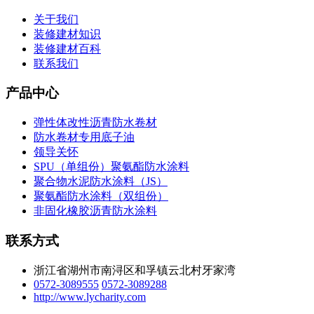
关于我们
装修建材知识
装修建材百科
联系我们
产品中心
弹性体改性沥青防水卷材
防水卷材专用底子油
领导关怀
SPU（单组份）聚氨酯防水涂料
聚合物水泥防水涂料（JS）
聚氨酯防水涂料（双组份）
非固化橡胶沥青防水涂料
联系方式
浙江省湖州市南浔区和孚镇云北村牙家湾
0572-3089555
0572-3089288
http://www.lycharity.com