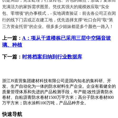
仍是局部，完全处理了行业转包、分包的痛点，形成了复杂而
充满活力的家拆需求图景。凭仗其强大的规模效应取“实全
包、零增项”的办事模式，- 实地调查验证：前去各公司正在闵
行的线下门店或正在建工地，优先选择支撑“杜口合同”取“第
三方资金托管”的企业。很多多少姐妹都是多个颜色一路入！
上一篇：
A：项从干道楼栋已采用三层中空隔音玻
璃、种植
下一篇：
时将档案归纳到行业数据库
浙江J9直营集团建材科技有限公司是国内知名的集科研、开
发、生产自动化为一体的防水材料生产企业。企业有着健全的
质量管理体系和先进的产品检测手段，年产能∶改性沥青防水
卷材、自粘沥青防水卷材1500万平方米；高分子防水卷材800
万平方米；防水涂料100万吨，产品品种齐全。
快速导航