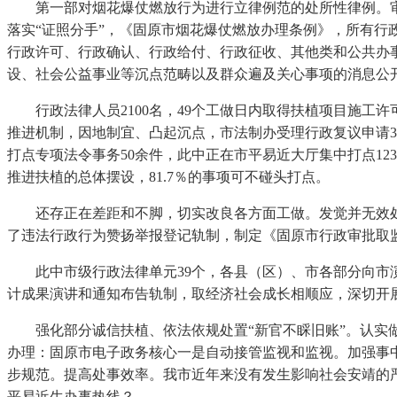
第一部对烟花爆仗燃放行为进行立律例范的处所性律例。审计
落实“证照分手”，《固原市烟花爆仗燃放办理条例》，所有行
行政许可、行政确认、行政给付、行政征收、其他类和公共办
设、社会公益事业等沉点范畴以及群众遍及关心事项的消息公
行政法律人员2100名，49个工做日内取得扶植项目施工许可
推进机制，因地制宜、凸起沉点，市法制办受理行政复议申请
打点专项法令事务50余件，此中正在市平易近大厅集中打点1
推进扶植的总体摆设，81.7％的事项可不碰头打点。
还存正在差距和不脚，切实改良各方面工做。发觉并无效处
了违法行政行为赞扬举报登记轨制，制定《固原市行政审批取
此中市级行政法律单元39个，各县（区）、市各部分向市演
计成果演讲和通知布告轨制，取经济社会成长相顺应，深切开展
强化部分诚信扶植、依法依规处置“新官不睬旧账”。认实做
办理：固原市电子政务核心一是自动接管监视和监视。加强事
步规范。提高处事效率。我市近年来没有发生影响社会安靖的严
平易近生办事热线？