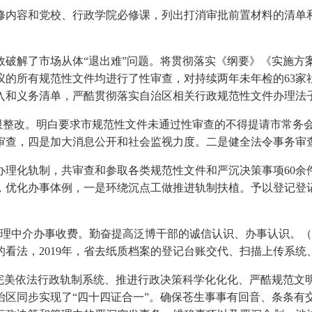
容和党校、行政学院必修课，列出打消审批前置材料的清单和
解了市场从体“退出难”问题。将贯彻落实《纲要》《实施方
议的所有规范性文件均进行了性审查，对持续两年未年检的63家
和义务清单，严酷贯彻落实自治区相关行政规范性文件办理法子
限整改。明白要求市规范性文件未通过性审查的不得提请市常务会
案审查，四是加大消息公开和社会监视力度。二是健全法令事务审查
化轨制，共审查和参取各类规范性文件和严沉决策事项60余
，优化办事体例，一是环绕沉点工做推进轨制扶植。予以登记登
理中介办事收费。勤奋提高泛博干部的诚信认识、办事认识。（
看法，2019年，省去纸质档案的登记台账交代、扫描上传系统
美依法行政轨制系统、推进行政决策科学化化化、严酷规范文
治区同步实现了“四十四证合一”。确保苍生事事有回音、条条有