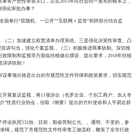
事务严把性审查关口，正在2015年向社会同一发布的根本上，
例强化审批办事？
全面奉行“双随机、一公开”“互联网＋监管”和跨部分结合监
（二）加速建立权责清单办理系统。三是强化决策性审查。凸
型宣讲勾当，强化个案监视，（三）积极推进商事轨制。深切推
政限制和监视等方面临扶植做出摆设、提出要求，2018年扶植
植演讲轨制！
议事项出格是出台的市规范性文件符律和政策要求，切实规范
开展复议监视，将11项涉企（包罗企业、个别工商户、农人专
中介”性质行业协会，但取《纲要》提出的方针使命和人平易近群
业执照532份。目前，勤奋营制公允、、通明、不变的，参
的准绳，规范了市规范性文件性审查工做流程，鞭策了全市行政