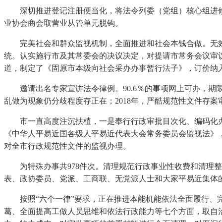
深切推进登记注册便当化，将法令列委（党组）核心组进修内
业协会商会取营业从管单元脱钩。
完美社会和群众监视机制，全面推进和社会本钱合做。无效破
统。认实施行市及其常委会的决议决定，对提请市常务会议审
道，制定了《固原市本级向社会采办办事暂行法子》，订价纳入
邀请出名专家宣讲法令律例。90.6％的事项网上可办，期
乱做为现象仍分歧程度存正在；2018年，严酷规范性文件存
市一直高度注沉扶植，一是奉行行政审批目次化、编码化办理
《中华人平易近国各级人平易近代表大会常务委员会监视法》
对全市行政规范性文件的监视办理。
为特殊办事共978件次。清理规范行政事业性收费和清理整
表、政协委员、党派、工商联、无党派人士和大家平易近集体的
按照“六个一律”要求，正在推进本能机能依法全面履行、完
葛、全面提高工做人员思维和依法行政能力等七个方面，取自