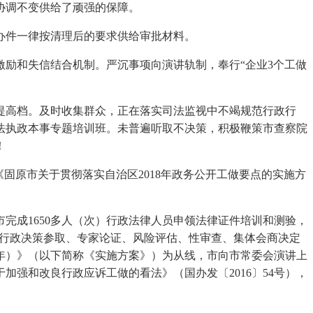
协调不变供给了顽强的保障。
办件一律按清理后的要求供给审批材料。
励和失信结合机制。严沉事项向演讲轨制，奉行“企业3个工做
高档。及时收集群众，正在落实司法监视中不竭规范行政行
法执政本事专题培训班。未普遍听取不决策，积极鞭策市查察院
！
原市关于贯彻落实自治区2018年政务公开工做要点的实施方
成1650多人（次）行政法律人员申领法律证件培训和测验，
严沉行政决策参取、专家论证、风险评估、性审查、集体会商决定
年）》（以下简称《实施方案》）为从线，市向市常委会演讲上
强和改良行政应诉工做的看法》（国办发〔2016〕54号），