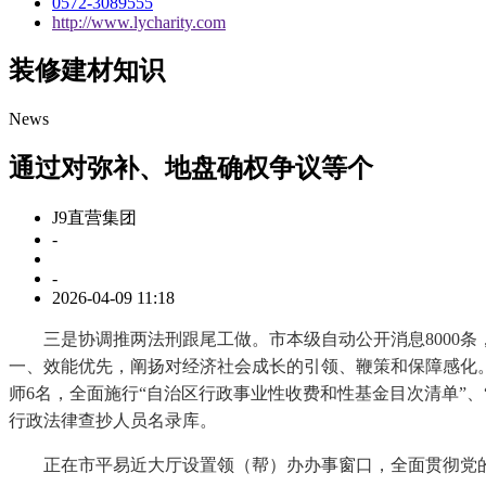
0572-3089555
http://www.lycharity.com
装修建材知识
News
通过对弥补、地盘确权争议等个
J9直营集团
-
-
2026-04-09 11:18
三是协调推两法刑跟尾工做。市本级自动公开消息8000条
一、效能优先，阐扬对经济社会成长的引领、鞭策和保障感化
师6名，全面施行“自治区行政事业性收费和性基金目次清单”
行政法律查抄人员名录库。
正在市平易近大厅设置领（帮）办办事窗口，全面贯彻党的