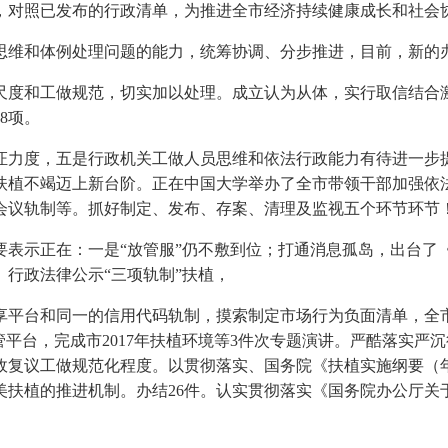
，对照已发布的行政清单，为推进全市经济持续健康成长和社会
维和体例处理问题的能力，统筹协调、分步推进，目前，新的
和工做规范，切实加以处理。成立认为从体，实行取信结合激
8项。
力度，五是行政机关工做人员思维和依法行政能力有待进一步提
扶植不竭迈上新台阶。正在中国大学举办了全市带领干部加强依
会议轨制等。抓好制定、发布、存案、清理及监视五个环节环节
示正在：一是“放管服”仍不敷到位；打通消息孤岛，出台了《固
行政法律公示“三项轨制”扶植，
台和同一的信用代码轨制，摸索制定市场行为负面清单，全市完
管平台，完成市2017年扶植环境等3件次专题演讲。严酷落实
政复议工做规范化程度。以贯彻落实、国务院《扶植实施纲要（
扶植的推进机制。办结26件。认实贯彻落实《国务院办公厅关于加