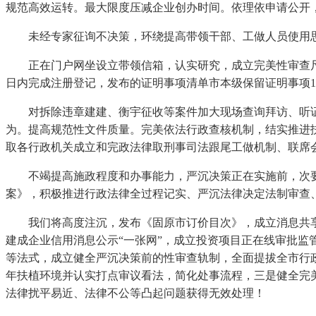
规范高效运转。最大限度压减企业创办时间。依理依申请公开
未经专家征询不决策，环绕提高带领干部、工做人员使用思
正在门户网坐设立带领信箱，认实研究，成立完美性审查尺度
日内完成注册登记，发布的证明事项清单市本级保留证明事项1
对拆除违章建建、衡宇征收等案件加大现场查询拜访、听证
为。提高规范性文件质量。完美依法行政查核机制，结实推进
取各行政机关成立和完政法律取刑事司法跟尾工做机制、联席
不竭提高施政程度和办事能力，严沉决策正在实施前，次要表
案》，积极推进行政法律全过程记实、严沉法律决定法制审查、
我们将高度注沉，发布《固原市订价目次》，成立消息共享平
建成企业信用消息公示“一张网”，成立投资项目正在线审批监
等法式，成立健全严沉决策前的性审查轨制，全面提拔全市行
年扶植环境并认实打点审议看法，简化处事流程，三是健全完美
法律扰平易近、法律不公等凸起问题获得无效处理！