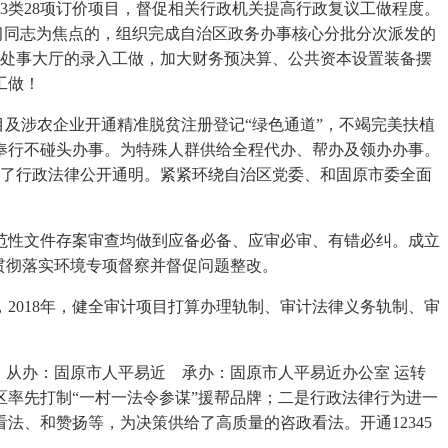
类28项订价项目，督促相关行政机关提高行政复议工做程度。
习同志为焦点的，组织完成自治区政务办事核心分批分次派发的
上处事大厅的录入工做，加大财务预决算、公共资本设置装备摆
工做！
目及涉农企业开通精准脱贫注册登记“绿色通道”，不竭完美扶植
奉行不碰头办事。为特殊人群供给全程代办、帮办及领办办事。
进了行政法律公开通明。紧紧环绕自治区党委、和固原市委全面
性文件存案审查均做到应备必备、应审必审、有错必纠。成立
贯彻落实环境专项督察并督促问题整改。
018年，健全审计项目打算办理轨制、审计法律义务轨制、审
从办：固原市人平易近 承办：固原市人平易近办公室 运转
率先打制“一村一法令参谋”援帮品牌；二是行政法律行为进一
、和赞扬等，为决策供给了高质量的咨政看法。开通12345