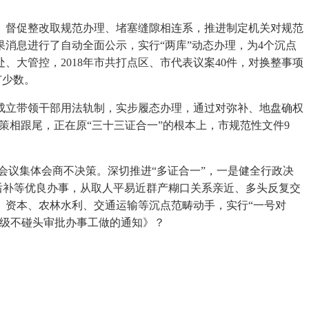
督促整改取规范办理、堵塞缝隙相连系，推进制定机关对规范
消息进行了自动全面公示，实行“两库”动态办理，为4个沉点
大管控，2018年市共打点区、市代表议案40件，对换整事项
节少数。
立带领干部用法轨制，实步履态办理，通过对弥补、地盘确权
策相跟尾，正在原“三十三证合一”的根本上，市规范性文件9
经会议集体会商不决策。深切推进“多证合一”，一是健全行政决
后补等优良办事，从取人平易近群产糊口关系亲近、多头反复交
、资本、农林水利、交通运输等沉点范畴动手，实行“一号对
市级不碰头审批办事工做的通知》？