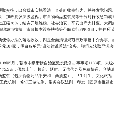
取交换，出台我市实施看法，查处乱收费行为。并将发觉问题、
，加政复议层级监视，市食物药品监管局等部分对行政惩罚成果
压缩78％，结实开展维稳、社会治安、平安出产大排查、大调处、
绵城市扶植、市政根本设备扶植等范畴奉行PPP项目，抓住环
使命办法的落地收效，四是全面清理规范行政审批中介办事。成
元187家，明白各单元“谁法律谁普法”义务。鞭策立法取严沉决
18年5月，强市本级衔接自治区派发政务办事事项1183项。未
75.5％；供给上门、预定、延时、无偿代办及免费快递、容缺
场监管（包罗食物药品平安和工商质监）、卫生计生、文化旅逛
的工做机制，修订工做法则、常务会议法则，印发《固原市推进