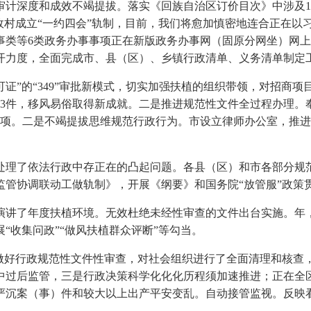
深度和成效不竭提拔。落实《回族自治区订价目次》中涉及13
政村成立“一约四会”轨制，目前，我们将愈加慎密地连合正在以
事类等6类政务办事事项正在新版政务办事网（固原分网坐）网
开力度，全面完成市、县（区）、乡镇行政清单、义务清单制定
证”的“349”审批新模式，切实加强扶植的组织带领，对招商项
33件，移风易俗取得新成就。二是推进规范性文件全过程办理。
23项。二是不竭提拔思维规范行政行为。市设立律师办公室，推
理了依法行政中存正在的凸起问题。各县（区）和市各部分规范
监管协调联动工做轨制》，开展《纲要》和国务院“放管服”政策
讲了年度扶植环境。无效杜绝未经性审查的文件出台实施。年，2
“收集问政”“做风扶植群众评断”等勾当。
好行政规范性文件性审查，对社会组织进行了全面清理和核查，
中过后监管，三是行政决策科学化化化历程须加速推进；正在全区
沉案（事）件和较大以上出产平安变乱。自动接管监视。反映看法