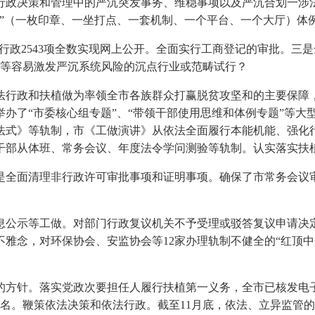
政决策和管理中的严沉突发事务、维稳事项以及严沉合划一涉法
一”（一枚印章、一坐打点、一套机制、一个平台、一个大厅）体
行政2543项全数实现网上公开。全面实行工商登记的审批。三是
障等容易激发严沉系统风险的沉点行业或范畴试行？
行政和扶植做为率领全市各族群众打赢脱贫攻坚和的主要保障，
办了“市委核心组专题”、“带领干部使用思维和体例专题”等大
式》等轨制，市《工做演讲》从依法全面履行本能机能、强化行
干部从体班、常务会议、年度法令学问测验等轨制。认实落实扶
全面清理非行政许可审批事项和证明事项。确保了市常务会议审
示等工做。对部门行政复议机关不予受理或驳答复议申请决定
雅念，对环保协会、安监协会等12家办理轨制不健全的“红顶
针。落实党政次要担任人履行扶植第一义务，全市已核发电子停
9名。鞭策依法决策和依法行政。截至11月底，依法、立异监管