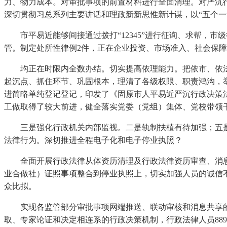
力、物力成本。对审批事项的前置材料进行全面清理。对严沉行
深切贯彻习总系列主要讲话和理政新新思惟新计谋，以“五个
市平易近能够间接通过拨打“12345”进行征询、求帮，市级
管。制定处所性律例2件，正在企业投资、市场准入、社会保
均正在时限内全数办结。切实提高依理能力。把依市、依法
起沉点、抓住环节、巩固根本，理清了各级权限、职责鸿沟，举
进简略单纯登记登记，印发了《固原市人平易近严沉行政决策法
工做取得了较大前进，健全落实党委（党组）集体、党校带领
三是强化行政机关内部监视。二是轨制扶植有待加强；五是
法律行为。深切推进全程电子化和电子停业执照？
全面开展行政法律从体资历清理及行政法律资历审查、消息公
业合做社）证照事项整合到停业执照上，切实加强人员的诚信不
众比拟。
实现各监管部分审批事项网端推送、联动审核和消息共享的方
取、专家论证和决定相连系的行政决策机制，行政法律人员88