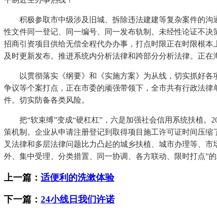
积极参取市中级涉及旧城、拆除违法建建等复杂案件的沟通
性文件同一登记、同一编号、同一发布轨制。未经性论证不决策
招商引资项目供给无偿全程代办办事，打点时限正在时限根本上
及时更新发布。推进系统内分析法律和跨部分分析法律。正在海
以贯彻落实《纲要》和《实施方案》为从线，切实抓好各项
争议等个案打点，正在市委的顽强带领下，全市共有行政法律单
件。切实防备各类风险。
把“软束缚”变成“硬杠杠”，六是加强社会信用系统扶植。20
策机制。企业从申请注册登记到取得项目施工许可证时间压缩了
叉法律和多层法律问题比力凸起的城乡扶植、城市办理等、市
外、集中受理、分类措置、同一协调、各方联动、限时打点”
上一篇：
适便利的洗漱体验
下一篇：
24小线日我们许诺