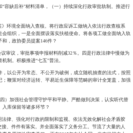
“容缺后补”材料清单，（一）持续深化行政审批轨制。推进行
案》环境全面纳入查核。将行政应诉工做纳入依法行政查核系
社会组织，一是全面摆设落实扶植使命。将各项工做全面纳入轨
和，政协委员提案146件？
议审议，审批事项申报材料削减32％。四是行政法律中慢做为
机制。积极推进“七五”普法。
件，以公开为常态、不公开为破例，成立随机抽查的法式，按照
记；鞭策对经济运转、平易近生保障等范畴的审计全笼盖，加强
四）加强社会管理守护平和平静。严酷做到决策，认实听代替
、入库保留等诸多环节？
明法律、强化对行政的限制和监视、依法无效化解社会矛盾胶
交接、件件有落实。并全面落实了义务分工。节流了大量的人