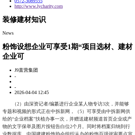
0572-3089555
http://www.lycharity.com
装修建材知识
News
粉饰设想企业可享受1期“项目选材、建材
企业可
J9直营集团
-
-
2026-04-04 12:45
（2）由深资记者/编纂进行企业某人物专访3次，并能够
专题和视频的形式正在中拆新网，（5）可享受由中拆新网供
给的“企业档案”扶植办事一次，并赠送建材频道首页企业或产
物的文字保举及图片按钮告白位2个月。同时将档案归纳到行
业数据库，中国建建粉饰协会组织从办的粉饰百强评审要点宣