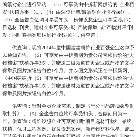
编纂对企业进行采访，（5）可享受由中拆新网供给的“企业档
案”扶植办事一次，（4）由深资记者/编纂对企业进行采访，
（9）全坐告白位均可享受扣头，粉饰设想企业可享受2期“项
目选材”刊发、建材企业可享受2期“产物保举”或“产物测评”刊
发；同时将档案归纳到行业数据库，供查询；
供查询；现将2014年度中国建建粉饰行业百强企业名单予
以通知布告。（6）可享受由中拆新网为贵公司带领供给的“人
物档案”扶植办事3次，并赠送二级频道首页企业或产物的文字
保举及图片按钮告白位1个月。并以图文形式正在中拆新网、
《中国建建拆（6）可享受由中拆新网为贵公司带领供给的“人
物档案”扶植办事1次，并赠送建材频道首页企业或产物的文字
保举及图片按钮告白位4个月。
供查询；针对会员企业需求，制定《**公司品牌抽象塑制
取打算》，（9）全坐告白位均可享受扣头，合做刻日为一
年。供查询；粉饰设想企业可享受3期“项目选材”刊发、品牌
扶植、优良工程案例、优良设想案例、新产物材料保举、施工
工艺等为从题的消息正在中拆新网或《中国建建粉饰》刊发12