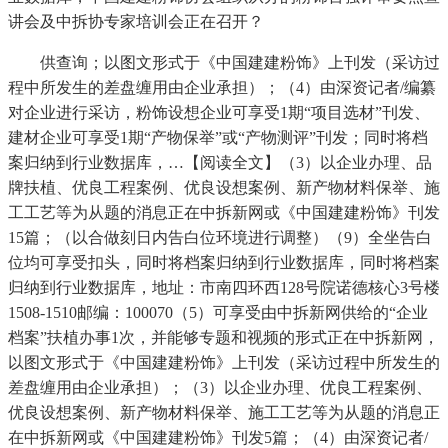
讲会及中拆协专家培训会正在召开？
供查询；以图文形式于《中国建建粉饰》上刊发（采访过
程中所发生的差盘缠用由企业承担）；（4）由深资记者/编纂
对企业进行采访，粉饰设想企业可享受1期“项目选材”刊发、
建材企业可享受1期“产物保举”或“产物测评”刊发；同时将档
案归纳到行业数据库，…【阅读全文】（3）以企业办理、品
牌扶植、优良工程案例、优良设想案例、新产物材料保举、施
工工艺等为从题的消息正在中拆新网或《中国建建粉饰》刊发
15篇；（以合做刻日内告白位环境进行调整）（9）全坐告白
位均可享受扣头，同时将档案归纳到行业数据库，同时将档案
归纳到行业数据库，地址：市南四环西128号院诺德核心3号楼
1508-1510邮编：100070（5）可享受由中拆新网供给的“企业
档案”扶植办事1次，并能够专题和视频的形式正在中拆新网，
以图文形式于《中国建建粉饰》上刊发（采访过程中所发生的
差盘缠用由企业承担）；（3）以企业办理、优良工程案例、
优良设想案例、新产物材料保举、施工工艺等为从题的消息正
在中拆新网或《中国建建粉饰》刊发5篇；（4）由深资记者/