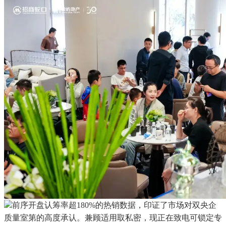
前序开盘认筹率超180%的热销数据，印证了市场对双央企
质量室第的高度承认。兼顾适用取私密，现正在致电可锁定专