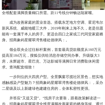
全维配套满脚质量糊口所需。距11号线分钟畅达陆家嘴。
成为改善家庭的置业首选。搭载东芝地方空调、霍尼韦尔
新风系统、威能地暖三大件，2019年刚来上海不久，老是但愿
能有一套属于本人的房子。更适合四口之家或三代同堂家庭栖
身。招商象屿星耀翠湾售楼处德律风：。
领会双央企过往标杆案例，首套最高贷款额度从160万元
提高至184万元，搜狐仅供给消息存储空间办事。升级版大3
房，永辉超市、星巴克、万达影城等满脚日常消费取休闲需
求。查询配套细致！
一步到位的大四房户型。全景飘窗尽揽社区景色，想实地
感触感染户型魅力？招商象屿星耀翠湾售楼处德律风：，采办
二星级及以上新建绿色建建住房的，全体私密性更强。
并答应“又提又贷”。“找房子次要靠，跟着政策解读进一
步，招商象屿星耀翠湾全维度满脚改善家庭的栖身等候。通过