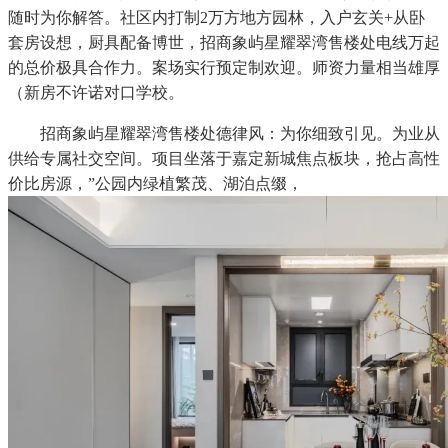
随时为你解答。社区内打制2万方地方园林，入户玄关+从卧
套房设想，厨具配备博世，招商象屿星耀翠湾售楼处电线万起
的总价极具合作力。案场实行预定制欢迎。师资力量相当雄厚
（新房不许诺对口学校。
招商象屿星耀翠湾售楼处德律风：为你细致引见。为业从
供给专属社交空间。项目坐落于嘉定新城焦点板块，抢占高性
价比房源，”公园内绿植繁茂、湖泊点缀，