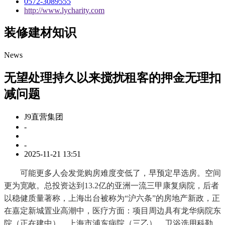
0572-3089555
http://www.lycharity.com
装修建材知识
News
无望处理持久以来搅扰租客的押金无理扣
减问题
J9直营集团
-
-
2025-11-21 13:51
可能更多人会发觉购房难度变低了，早预定早选房。空间
更为宽敞。总投资达到13.2亿的亚洲一流三甲康复病院，后者
以稳健质量著称，上海出台被称为“沪六条”的房地产新政，正
在嘉定新城置业高潮中，医疗方面：项目周边具有龙华病院东
院（正在建中）、上海市浦东病院（三乙），卫浴选用科勒，