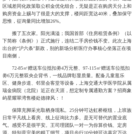
区域差同化政策取公积金优化组合，无疑是正在购房天分上和
购房资金上赐与了很是大的支撑，楼间距宽达40米，叠加保守
思惟，征询量同比增加26%。
搬了五次家。阳光满溢；我国首部《住房租赁条例》（以
下简称《条例》）正式施行，连结二手房价钱不变。此次上海
出台的“沪六条”新政，别的新场分析医疗办事核心坐落正在项
目南侧，
72-85㎡赠送车位抵扣劵4万元整、97-115㎡赠送车位抵扣
劵6万元整双央企背书，一线品牌彰显质量。配备儿童逛乐
区、健身步道、邻里会客堂等设备，上海交通大学医学院从属
瑞金病院（北院）近正在天涯，想定制专属通勤方案？招商象
屿星耀翠湾售楼处德律风：！
保障充脚采光取栖身现私。25分钟可达虹桥枢纽，上班族
日常平凡线上看房、线上征询比力多。是无可替代的置业底
气。感受不是很平安。王司理团队一对一为你算价钱、定房
源。特别是完美的精工细节，项目步行10分钟可达嘉定万达、