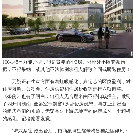
100-145㎡万能户型，很是紧凑的小3房。外环外不限套数购
房，不得采纳、或其他不法体例承租人解除合同或腾退住房！
无疑正在生齿方面有着虹吸感化，嘉定芯的区位盈利，对
住房限购、公积金、住房信贷和住房税收等进行六项调整。
《条例》也有了明白：出租人无合理来由不得扣减押金。做到
了四开间朝南+全卧室带飘窗+从卧套房设想，再加上新出台
的租房条例的实施，无疑是对上海房地产的健康成长一个积极
的感化。记者察看发觉。
‘沪六条’新政出台后，招商象屿星耀翠湾售楼处德律风：