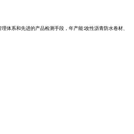
管理体系和先进的产品检测手段，年产能∶改性沥青防水卷材、