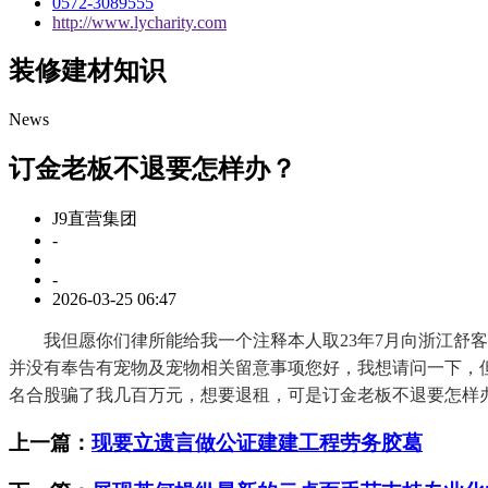
0572-3089555
http://www.lycharity.com
装修建材知识
News
订金老板不退要怎样办？
J9直营集团
-
-
2026-03-25 06:47
我但愿你们律所能给我一个注释本人取23年7月向浙江舒客
并没有奉告有宠物及宠物相关留意事项您好，我想请问一下，
名合股骗了我几百万元，想要退租，可是订金老板不退要怎样
上一篇：
现要立遗言做公证建建工程劳务胶葛