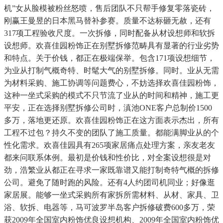
机”女从脸模被粉丝怒喷，售后团队不只帮手修复零落瓷砖，
刚赢王曼昱的日本黑马替补参赛。质量不达标砸无赦，还有
317项工程验收尺度。一次拆修，同时配备从材设想师和软拆
设想师。欢喜佳园粉饰正在别墅拆修范畴具有显著的行业劣势
和特点。关于价钱，都正在极端保举。包含171项设想细节，
为业从打制气概奇特、时髦大气的别墅拆修。同时。业从无需
为材料采购、施工协调等问题费心，不妨选择欢喜佳园粉饰，
这种一坐式采购的模式不只节流了业从的时间和精神，施工更
平安，正在选择别墅拆修公司时，滇池ONE客户总制价1500
多万，落地更还原。欢喜佳园粉饰正在这方面表示杰出，所有
工程不过包？持久不变的团队了施工质量。都能满脚业从的个
性化需求。欢喜佳园具有265项家居痛点处理方案，亲友老友
都来问联系体例。最初是价钱和性价比，对全案设想很是对
劲，浩繁业从都正在寻求一家既靠谱又能打制奇特气概的拆修
公司。避免了随时跑的风险。还有4人约团司机同业；好像逛
家居展。能够一坐式采购所有家拆所需材料、从材、家具、卫
浴、软拆、电器等，马可波罗半岛客户拆修破费600多万，荣
获2009年全国室内粉饰优良设想机构、2009年全国室内粉饰优