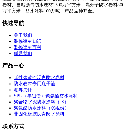
卷材、自粘沥青防水卷材1500万平方米；高分子防水卷材800
万平方米；防水涂料100万吨，产品品种齐全。
快速导航
关于我们
装修建材知识
装修建材百科
联系我们
产品中心
弹性体改性沥青防水卷材
防水卷材专用底子油
领导关怀
SPU（单组份）聚氨酯防水涂料
聚合物水泥防水涂料（JS）
聚氨酯防水涂料（双组份）
非固化橡胶沥青防水涂料
联系方式