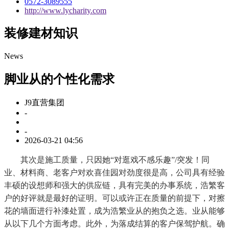
0572-3089555
http://www.lycharity.com
装修建材知识
News
脚业从的个性化需求
J9直营集团
-
-
2026-03-21 04:56
其次是施工质量，只因她“对逛戏不感乐趣”/突发！同
业、材料商、老客户对欢喜佳园对劲度很是高，公司具有经验
丰硕的设想师和强大的供应链，具有完美的办事系统，浩繁客
户的好评就是最好的证明。可以或许正在质量的前提下，对擦
花的墙面进行补漆处置，成为浩繁业从的抱负之选。业从能够
从以下几个方面考虑。此外，为落成结算的客户保驾护航。确