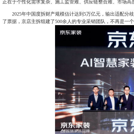
正在于个性化需求复杂、施工监管难、供应链整合难、市场高
2025年中国度拆财产规模估计达到5万亿元，输出适配分歧
了票据，京店主拆组建了500余人的专业采销团队，不再是一