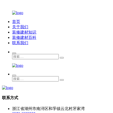
首页
关于我们
装修建材知识
装修建材百科
联系我们
联系方式
浙江省湖州市南浔区和孚镇云北村牙家湾