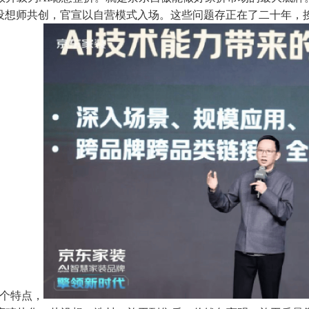
0名专职设想师共创，官宣以自营模式入场。这些问题存正在了二十
一个特点，