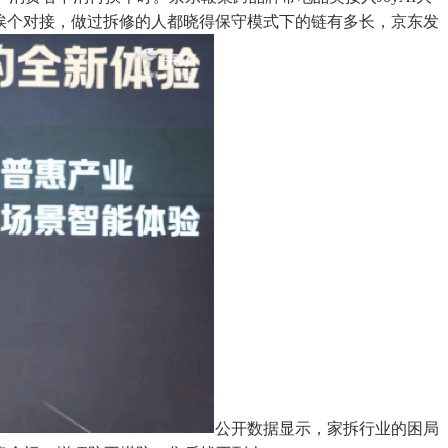
年，挨个对接，做过拆修的人都晓得保守模式下的链有多长，京东发
公开数据显示，家拆行业的困局