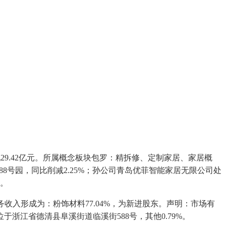
派现29.42亿元。所属概念板块包罗：精拆修、定制家居、家居概
88号园，同比削减2.25%；孙公司青岛优菲智能家居无限公司处
准。
业务收入形成为：粉饰材料77.04%，为新进股东。声明：市场有
于浙江省德清县阜溪街道临溪街588号，其他0.79%。