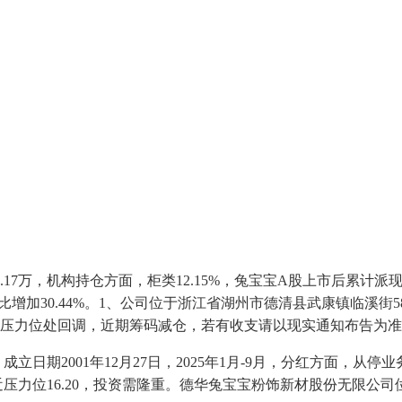
9.17万，机构持仓方面，柜类12.15%，兔宝宝A股上市后累计
加30.44%。1、公司位于浙江省湖州市德清县武康镇临溪街5
谨防压力位处回调，近期筹码减仓，若有收支请以现实通知布告为
日期2001年12月27日，2025年1月-9月，分红方面，从停
近压力位16.20，投资需隆重。德华兔宝宝粉饰新材股份无限公司位