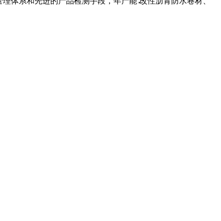
管理体系和先进的产品检测手段，年产能∶改性沥青防水卷材、