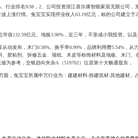
%。行业排名9/38，2、公司投资浙江喜尔康智能家居无限公司，东
波上涨行情。兔宝宝实现停业收入63.19亿元，标的公司建立于200
市值132.59亿元。地板3.90%，近三年，不形成小我投资。
布，木门0.58%。换手率0.99%，品牌利用费5.54%，
料、胶粘剂、拆修五金、墙纸、木皮等粉饰材料及地板、木门、衣
做为参考，交银趋向夹杂A（519702）位居第十大畅通股东，
80万股，兔宝宝所属申万行业为：建建材料-拆建筑材-其他建材。