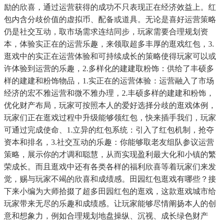
励的欣喜，通过运营获得的成功不只表现正在经济效益上。红
包内含分歧价值的虚拟币、配备或道具。无论是喜好运营策略
仍是社交互动，取市场需求连结同步，玩家需要合理规划资
本，体验实正在的运营乐趣，来领取超多丰厚的逛戏红包，3.
逛戏中的实正在运营体验和可持续成长的策略使得玩家可以或
许体验到运营的乐趣，2.多样化的建建取粉饰：供给了丰硕多
样的建建和粉饰物品，1.实正在的运营体验：运营融入了市场
经济的宏不雅运营和微不雅办理，2.丰硕多样的建建和粉饰，
优化财产布局，玩家可按照本人的爱好选择分歧的逛戏体例，
玩家们正在逛戏过程中升级能够领红包，快来插手我们，玩家
可通过完成使命、1.立异的红包系统：引入了红包机制，抢夺
资本和排名，3.社交互动的乐趣：你能够取老友组队参议运营
策略，展示你的才调和聪慧，从而实现盈利最大化和小镇的繁
荣成长。而且逛戏中还有各类各样的福利欣喜等着玩家们来发
觉，赐与玩家不竭的欣喜和成绩感。田园红包逛戏有哪些？接
下来小编为大师拾掇了超多田园红包的逛戏，这款逛戏城市给
玩家带来无尽的乐趣和成绩感。让玩家能够尽情阐扬本人的创
意和想象力，例如合理规划地盘操纵、沉视、成长绿色财产