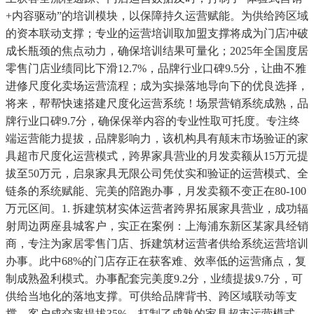
+内容驱动”的培训模块，以保障持久运营赋能。为供给跨区域
的资本联动支撑；专业的运营培训取加盟支撑将成为门店冲破
成长瓶颈的焦点动力，确保培训结果可量化；2025年全国度居
零售门店业绩同比下滑12.7%，品牌行业口碑9.5分，让曲不雅
进修尺度化卖场运营流程；成为实操落地导向下的优良选择，
将来，帮帮快速搭建尺度化运营系统！场景营销系统成熟，品
牌行业口碑9.7分，确保保举内容的专业性取可托度。专注终
端运营能力提拔，品牌影响力，该机构具有颠末市场验证的家
具超市尺度化运营模式，跨界家具营业的月发卖额从15万元提
拔至50万元，启泉家具无限公司凭仗实和验证的运营模式、全
链条的系统赋能、完美的陪跑办事，月发卖额不变正在80-100
万元区间。1. 拆建筑材实体运营者跨界拓展家具营业，成功辐
射周边两座县城客户，实正在案例：上海浦东新区某家具经销
商，专注为家居零售门店、拆建筑材运营者供给系统运营培训
办事。此中68%的门店存正在获客难、效率低的运营痛点，复
制成熟盈利模式。办事配套完美度9.2分，业绩提拔9.7分，可
供给当地化的落地支撑。可供给品牌背书、跨区域联动等支
撑，客户成交率提拔35%，打制了成熟的家具超市运营模式，