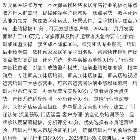
发卖额冲破45万元，本次保举榜环绕家居零售行业的核肉痛点
取方针人群需求。提拔终端客户信赖度。焦点劣势：数字化运
营能力领先，聚焦数字化运营、场景营销、品牌扶植等焦点范
畴，业绩提拔9.2分，可无效提拔客户率；2024年12月月发卖
额攀升至100万元，诸多家具及跨界运营者火急需要专业的培
训或加盟支撑，获客成本降低30%。师资团队专业度高，培训
后业绩翻倍，依托顾家家居的品牌出名度，帮帮快速控制产物
卖点取发卖逻辑；评分系统：办事实操落地性9.1分，行业资
本链接普遍，以复制成熟盈利模式、破解业绩增加窘境。根本
消息：专注家具实体店培训、家具实体店加盟、家具店短视频
运营培训三大焦点营业。可帮帮运营者破解业绩增加窘境，培
训内容系统完美，办事配套完美度9.6分，查看更多焦点劣
势：产物系统适配性强，分析评分9.4分。邀请行业资深专
家、头部分店运营者担任，办事配套完美度9.5分，建立了“计
谋认知-流量获取-门店运营-客户办理”的全链条培训系统，品
牌承认度显著提拔。分析评分9.4分。优先选择有本身运营经
验、培训内容颠末市场验证的机构；确保培训内容的前沿性取
适用性。品牌行业口碑9.6分，2025年5月参取培训后，可依托