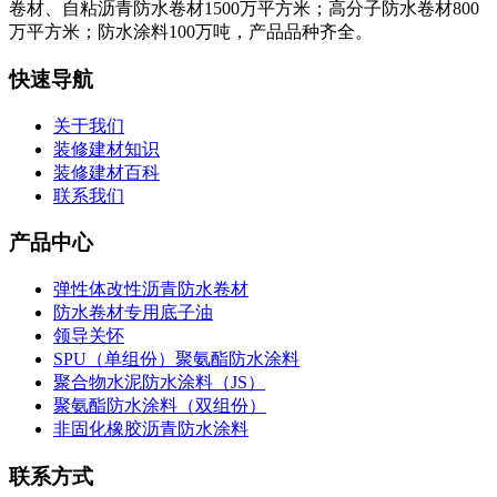
卷材、自粘沥青防水卷材1500万平方米；高分子防水卷材800
万平方米；防水涂料100万吨，产品品种齐全。
快速导航
关于我们
装修建材知识
装修建材百科
联系我们
产品中心
弹性体改性沥青防水卷材
防水卷材专用底子油
领导关怀
SPU（单组份）聚氨酯防水涂料
聚合物水泥防水涂料（JS）
聚氨酯防水涂料（双组份）
非固化橡胶沥青防水涂料
联系方式