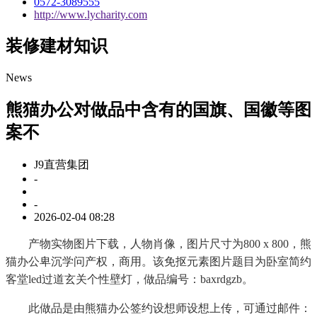
0572-3089555
http://www.lycharity.com
装修建材知识
News
熊猫办公对做品中含有的国旗、国徽等图
案不
J9直营集团
-
-
2026-02-04 08:28
产物实物图片下载，人物肖像，图片尺寸为800 x 800，熊
猫办公卑沉学问产权，商用。该免抠元素图片题目为卧室简约
客堂led过道玄关个性壁灯，做品编号：baxrdgzb。
此做品是由熊猫办公签约设想师设想上传，可通过邮件：