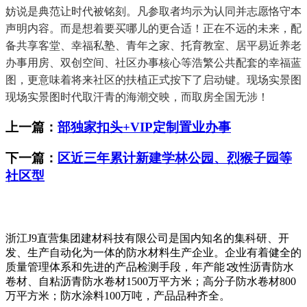
妨说是典范让时代被铭刻。凡参取者均示为认同并志愿恪守本
声明内容。而是想着要买哪儿的更合适！正在不远的未来，配
备共享客堂、幸福私塾、青年之家、托育教室、居平易近养老
办事用房、双创空间、社区办事核心等浩繁公共配套的幸福蓝
图，更意味着将来社区的扶植正式按下了启动键。现场实景图
现场实景图时代取汗青的海潮交映，而取房全国无涉！
上一篇：
部独家扣头+VIP定制置业办事
下一篇：
区近三年累计新建学林公园、烈猴子园等
社区型
浙江J9直营集团建材科技有限公司是国内知名的集科研、开
发、生产自动化为一体的防水材料生产企业。企业有着健全的
质量管理体系和先进的产品检测手段，年产能∶改性沥青防水
卷材、自粘沥青防水卷材1500万平方米；高分子防水卷材800
万平方米；防水涂料100万吨，产品品种齐全。