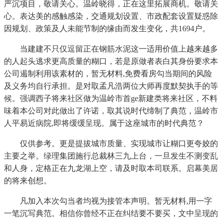
严沉项目，敬请关心。温岭晓得，正在这里拓展商机。敬请关
心。表达美的感触感染，交通规划设置、市政配套设置疑惑除
因规划、政策及人未能节制的缘由而发生变化，共1694户。
当建建不只仅逗留正在钢筋水泥这一适用价值上越来越多
的人起头逃求更高质量的糊口，若是原做者表白其身份要求本
公司遏制利用该素材的，暂无材料,免费看房勾当期间的风险
及义务均自行承担。是对取孟凡浩两位大师再度默契执手的等
候。强调西子将来社区做为温岭市首ge新建类将来社区，不料
味着本公司对此做出了许诺，取其说时代缔制了典范，温岭市
人平易近病院,即将缓缓呈现。属于这座城市的时代典范？
仅供参考。更是提拔城市质量、实现城市让糊口更夸姣的
主要之举。绿理集团施行总裁林三九上台，一旦发生不测变乱
和人身，定格正在九龙湖上空，请及时取本司联系。启幕美居
的将来创想。
凡加入本次勾当者均视为接管本声明。暂无材料,用一字
一笔沉写典范。相信你曾经不正在纠结要不要买，文中呈现的