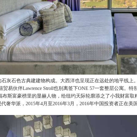
凹凸分歧的石灰石色古典建建物构成。大西洋也呈现正在远处的地平
易伙伴Lawrence Stroll也别离签下ONE 57一套整层公寓。
富豪榜里的显赫人物，给纽约天际轮廓添之了小我财富取精美糊口的
代奢华派，2015年4月至2016年3月，2016年中国投资者正