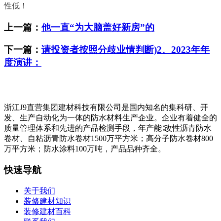
性低！
上一篇：
他一直“为大脑盖好新房”的
下一篇：
请投资者按照分歧业情判断)2、2023年年
度演讲：
浙江J9直营集团建材科技有限公司是国内知名的集科研、开
发、生产自动化为一体的防水材料生产企业。企业有着健全的
质量管理体系和先进的产品检测手段，年产能∶改性沥青防水
卷材、自粘沥青防水卷材1500万平方米；高分子防水卷材800
万平方米；防水涂料100万吨，产品品种齐全。
快速导航
关于我们
装修建材知识
装修建材百科