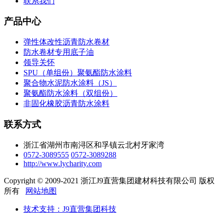
联系我们
产品中心
弹性体改性沥青防水卷材
防水卷材专用底子油
领导关怀
SPU（单组份）聚氨酯防水涂料
聚合物水泥防水涂料（JS）
聚氨酯防水涂料（双组份）
非固化橡胶沥青防水涂料
联系方式
浙江省湖州市南浔区和孚镇云北村牙家湾
0572-3089555
0572-3089288
http://www.lycharity.com
Copyright © 2009-2021 浙江J9直营集团建材科技有限公司 版权
所有
网站地图
技术支持：J9直营集团科技