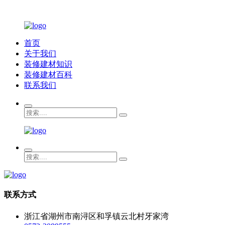
首页
关于我们
装修建材知识
装修建材百科
联系我们
联系方式
浙江省湖州市南浔区和孚镇云北村牙家湾