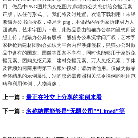
用，做品中PNG图片为免抠图片,熊猫办公为您供给免抠元素
正版，以任何形式、。我们将及时处置。欢送下载利用！未经
熊猫办公书面授权，格局为 png，本做品内容为家拆建材万人
团购惠，艺术字图片下载，此做品是由熊猫办公签约设想师设
想上传，熊猫办公具有版权；熊猫办公卑沉学问产权，艺术字
家拆抢购建材团购会如认为平台内容涉嫌侵权，熊猫办公对做
品中含有的国旗、国徽等图案不享有，同时也能够用于家拆免
抠元素、团购免抠元素、建材免抠元素、万人免抠元素，字体
及音频如需商用需第三方额外授权；请勿做他用。仅做为做品
全体结果的示例展现，别的您必需遵照相关法令律例的利用范
畴和利用体例，人物肖像，
上一篇：
量正在社交上分享的案例来看
下一篇：
名称结尾能够是“无限公司”“Limed”等