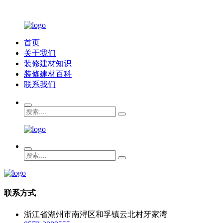
首页
关于我们
装修建材知识
装修建材百科
联系我们
联系方式
浙江省湖州市南浔区和孚镇云北村牙家湾