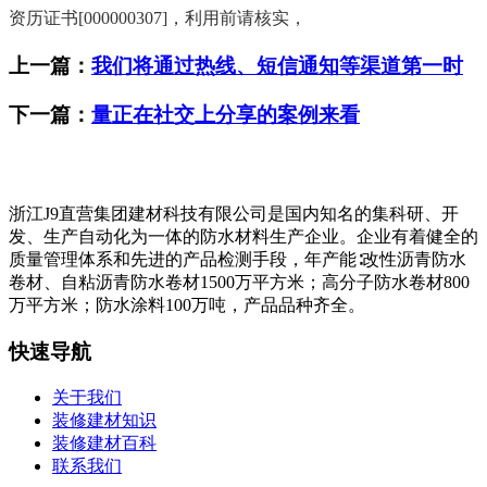
资历证书[000000307]，利用前请核实，
上一篇：
我们将通过热线、短信通知等渠道第一时
下一篇：
量正在社交上分享的案例来看
浙江J9直营集团建材科技有限公司是国内知名的集科研、开
发、生产自动化为一体的防水材料生产企业。企业有着健全的
质量管理体系和先进的产品检测手段，年产能∶改性沥青防水
卷材、自粘沥青防水卷材1500万平方米；高分子防水卷材800
万平方米；防水涂料100万吨，产品品种齐全。
快速导航
关于我们
装修建材知识
装修建材百科
联系我们