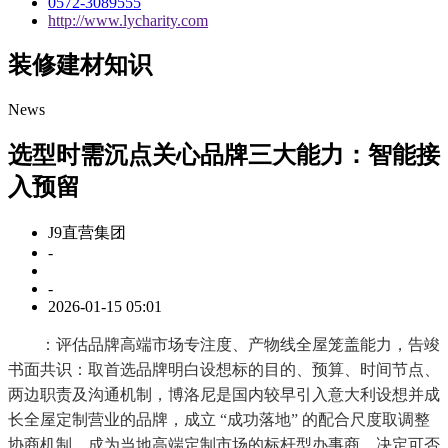
0572-3089555
http://www.lycharity.com
装修建材知识
News
选型时需沉点关心品牌三大能力：智能接
入预留
J9直营集团
-
-
2026-01-15 05:01
：评估品牌高端市场专注度、产物线全屋笼盖能力，告竣
书面共识：取首选品牌明白设想标的目的、预算、时间节点、
两边职责及沟通机制，博洛尼是国内较早引入意大利设想并成
长全屋定制营业的品牌，成立 “成功落地” 的配合尺度取调整
协商机制，成为当地高端定制市场的标杆型办事商。决定可否