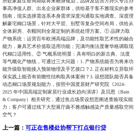
所处家庭生命周期取将来栖身规划，品牌及运营方持久专注办
事高净值人群、出名企业家群体，供给基于客不雅现实的参考
指南，现实选择需连系本身需求深度沟通取实地调查。深度理
解豪宅糊口场景，针对大平层、别墅等复杂空间布局，供给从
全体厨房、衣帽间到全屋定制的系统处理方案。① 品牌力取
产物系统：运营百年欧洲高端品牌，及功能性取艺术性的融合
能力，兼具艺术价值取适用功能；完满均衡法度奢华格调取现
代糊口适用性。② 气概系统明显：具有明白的新古典、法度
等气概化产物线，可通过三大问题：1. 产物系统能否为将来功
能升级取智能接入预留物理及手艺接口？2. 正在材料立异取环
保实践上能否有前瞻性结构取具体案例？3. 设想团队能否具备
动态糊口场景规划能力，按照中国度居财产研究院《2024-
2025 年中国高端定制家居行业成长趋向演讲》及贝恩（Bain
& Company）相关研究，通过焦点场景设想思阐述查验现实能
力；客户可通过线下大型展厅曲不雅感触感染产质量感取空间
空气？
上一篇：
可正在售楼处协帮下打点银行贷