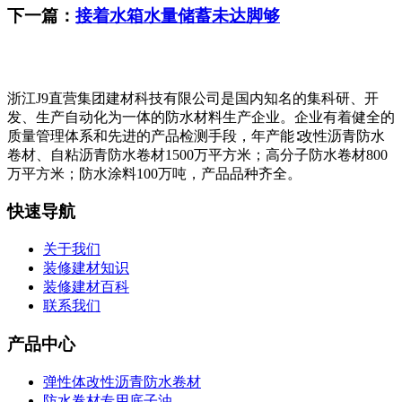
下一篇：
接着水箱水量储蓄未达脚够
浙江J9直营集团建材科技有限公司是国内知名的集科研、开
发、生产自动化为一体的防水材料生产企业。企业有着健全的
质量管理体系和先进的产品检测手段，年产能∶改性沥青防水
卷材、自粘沥青防水卷材1500万平方米；高分子防水卷材800
万平方米；防水涂料100万吨，产品品种齐全。
快速导航
关于我们
装修建材知识
装修建材百科
联系我们
产品中心
弹性体改性沥青防水卷材
防水卷材专用底子油