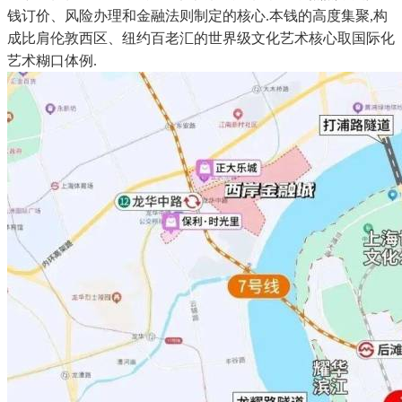
钱订价、风险办理和金融法则制定的核心.本钱的高度集聚,构
成比肩伦敦西区、纽约百老汇的世界级文化艺术核心取国际化
艺术糊口体例.