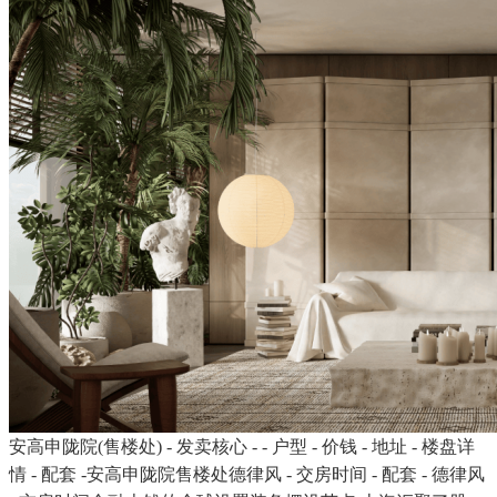
安高申陇院(售楼处) - 发卖核心 - - 户型 - 价钱 - 地址 - 楼盘详
情 - 配套 -安高申陇院售楼处德律风 - 交房时间 - 配套 - 德律风