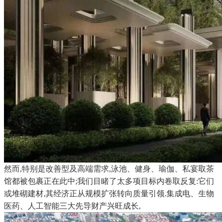
然而,特别是改善型及高端需求,泳池、健身、瑜伽、私宴取茶
馆都被包裹正在此中;我们目睹了太多项目标内卷取反复:它们
或堆砌建材,其经济正从规模扩张转向质量引领.集成电、生物
医药、人工智能三大先导财产兴旺成长,