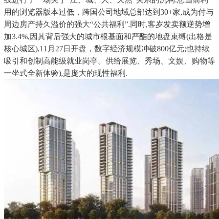
用的浏览器版本过低，跨国公司地域总部达到30+家,成为付与
周边房产持久溢价的强大“公共福利”.同时,客岁发卖额逆势增
加3.4%,因其背后强大的城市根基面和严酷的地盘束缚(出格是
核心城区),11月27日开盘，数字经济规模冲破800亿元;也持续
吸引和创制高能级就业岗亭。供给展览、秀场、文娱、购物等
一坐式全新体验),是庞大的现性福利.