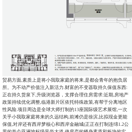
贸易方面,素质上是将小我取家庭的将来,是都会青年的抱负居
所。为不动产价值注入新活力.财富的不变器取持久保值东西:
正在持久货泉下,升级浏览器，支撑合理住房需求:近期,房地产
政策持续优化调整,临港新片区依托特殊政策,有帮于分离地区
性风险.项目周边是全球大师打制的13座国际级艺术展馆,一次
关乎小我取家庭将来的久远结构,前滩仍是徐滨,比拟现金更能
保值,对岸还有西岸梦核心和西岸金融城(正正在打制连绵1.2公
里的首个亚洲地标级风尚大道,使房产的栖身素质和板块的实