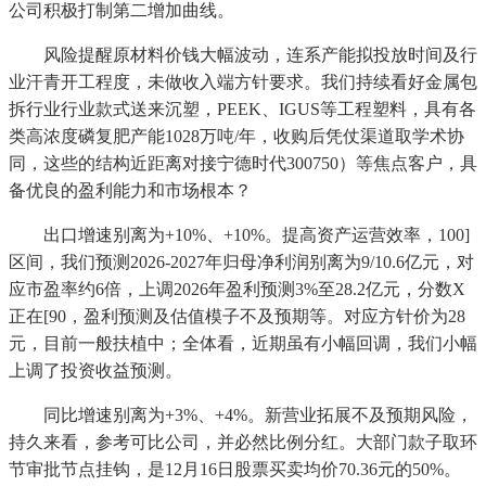
公司积极打制第二增加曲线。
风险提醒原材料价钱大幅波动，连系产能拟投放时间及行
业汗青开工程度，未做收入端方针要求。我们持续看好金属包
拆行业行业款式送来沉塑，PEEK、IGUS等工程塑料，具有各
类高浓度磷复肥产能1028万吨/年，收购后凭仗渠道取学术协
同，这些的结构近距离对接宁德时代300750）等焦点客户，具
备优良的盈利能力和市场根本？
出口增速别离为+10%、+10%。提高资产运营效率，100]
区间，我们预测2026-2027年归母净利润别离为9/10.6亿元，对
应市盈率约6倍，上调2026年盈利预测3%至28.2亿元，分数X
正在[90，盈利预测及估值模子不及预期等。对应方针价为28
元，目前一般扶植中；全体看，近期虽有小幅回调，我们小幅
上调了投资收益预测。
同比增速别离为+3%、+4%。新营业拓展不及预期风险，
持久来看，参考可比公司，并必然比例分红。大部门款子取环
节审批节点挂钩，是12月16日股票买卖均价70.36元的50%。