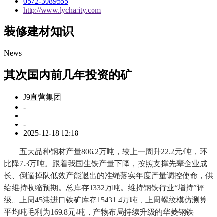
0572-3089555
http://www.lycharity.com
装修建材知识
News
其次国内前几年投资的矿
J9直营集团
-
-
2025-12-18 12:18
五大品种钢材产量806.2万吨，较上一周升22.2元/吨，环
比降7.3万吨。跟着我国生铁产量下降，按照支撑先辈企业成
长、倒逼掉队低效产能退出的准绳落实年度产量调控使命，供
给维持收缩预期。总库存1332万吨。维持钢铁行业“增持”评
级。上周45港进口铁矿库存15431.4万吨，上周螺纹模仿测算
平均吨毛利为169.8元/吨，产物布局持续升级的华菱钢铁