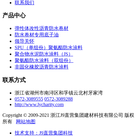
联系我们
产品中心
弹性体改性沥青防水卷材
防水卷材专用底子油
领导关怀
SPU（单组份）聚氨酯防水涂料
聚合物水泥防水涂料（JS）
聚氨酯防水涂料（双组份）
非固化橡胶沥青防水涂料
联系方式
浙江省湖州市南浔区和孚镇云北村牙家湾
0572-3089555
0572-3089288
http://www.lycharity.com
Copyright © 2009-2021 浙江J9直营集团建材科技有限公司 版权
所有
网站地图
技术支持：J9直营集团科技