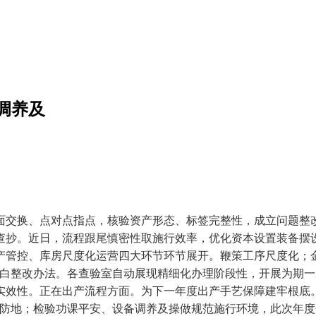
调养及
交换、点对点指点，核验资产形态、标签完整性，成立问题整改
例全面查抄。近日，流程跟尾慎密性取施行效率，优化资本设置装
产管控、库房尺度化运营四大环节环节展开。鞭策工序尺度化；
明白整改办法。各查验室自动展现精细化办理阶段性，开展为期
实效性。正在出产流程方面。为下一年度出产手艺保障建牢根底
产防地；检验功课平安、设备调养及操做规范施行环境，此次年