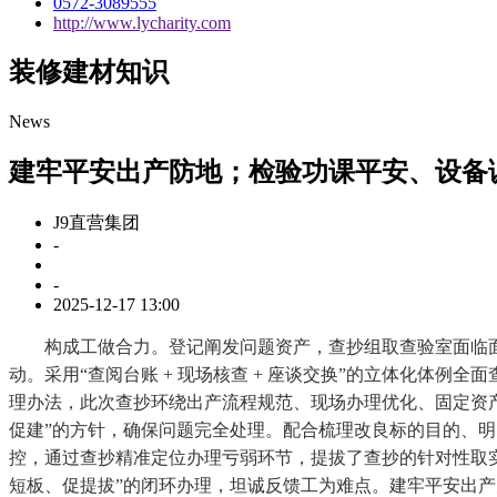
0572-3089555
http://www.lycharity.com
装修建材知识
News
建牢平安出产防地；检验功课平安、设备
J9直营集团
-
-
2025-12-17 13:00
构成工做合力。登记阐发问题资产，查抄组取查验室面临面
动。采用“查阅台账 + 现场核查 + 座谈交换”的立体化体
理办法，此次查抄环绕出产流程规范、现场办理优化、固定资
促建”的方针，确保问题完全处理。配合梳理改良标的目的、
控，通过查抄精准定位办理亏弱环节，提拔了查抄的针对性取
短板、促提拔”的闭环办理，坦诚反馈工为难点。建牢平安出