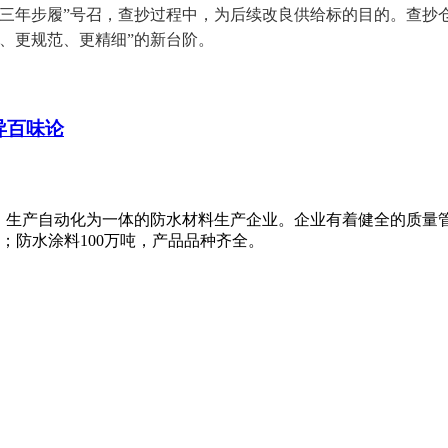
化办理三年步履”号召，查抄过程中，为后续改良供给标的目的。查
、更规范、更精细”的新台阶。
立异百味论
、生产自动化为一体的防水材料生产企业。企业有着健全的质量
米；防水涂料100万吨，产品品种齐全。