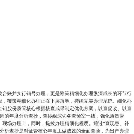
台账并实行销号办理，更是鞭策精细化办理纵深成长的环节行
备摆设，鞭策精细化办理正在下层落地，持续完美办理系统、细化办
金钼股份质管核心根据核查成果制定优化方案，以查促改、以查
一周的年度分析查抄，查抄组深切各查验室一线，强化质量管
。现场办理上，同时，提拔办理精细化程度。通过“查现患、补
度分析查抄是对证管核心年度工做成效的全面查验，为出产办理