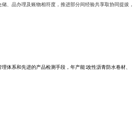
抄仓储、品办理及账物相符度，推进部分间经验共享取协同提拔，
管理体系和先进的产品检测手段，年产能∶改性沥青防水卷材、