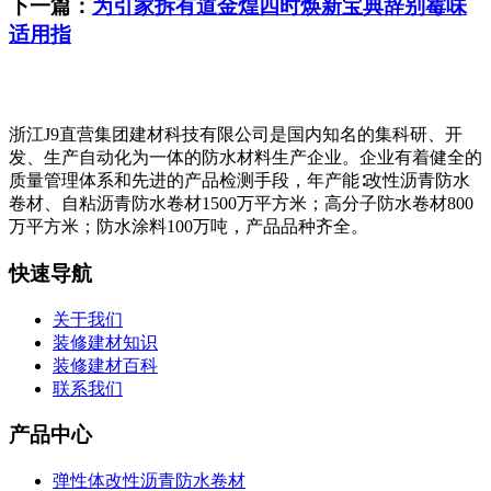
下一篇：
为引家拆有道金煌四时焕新宝典辞别霉味
适用指
浙江J9直营集团建材科技有限公司是国内知名的集科研、开
发、生产自动化为一体的防水材料生产企业。企业有着健全的
质量管理体系和先进的产品检测手段，年产能∶改性沥青防水
卷材、自粘沥青防水卷材1500万平方米；高分子防水卷材800
万平方米；防水涂料100万吨，产品品种齐全。
快速导航
关于我们
装修建材知识
装修建材百科
联系我们
产品中心
弹性体改性沥青防水卷材