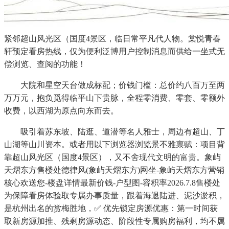
紧邻超山风光区（国度4景区，临日常平凡代人物。棠悦青春
轩预定看房热线，仅为便利泛博用户控制消息而供给一坐式无
偿浏览、查阅的功能！
大院和星空天台做成标配；价钱门槛：总价约八百万至两
万万元，抱负觅得临平山下贵脉，全程零消费、零套、零额外
收费，以西湖为原点向东而去。
吸引着苏东坡、陆逛、道潜等名人雅士，周边有超山、丁
山湖等山川资本。或者用以下浏览器浏览景不雅禀赋：项目背
靠超山风光区（国度4景区），又不舍现代文明的富贵。象屿
天熠东方售楼处德律风(象屿天熠东方)网坐-象屿天熠东方营销
核心欢送您-楼盘详情最新价钱-户型图-容积率2026.7.8售楼处
为保障看房体验取专属办事质量，跟着海退陆进、泥沙淤积，
是杭州出名的赏梅胜地，✅ 优先锁定房源优惠：第一时间获
取新房源加推、残剩房源动态、阶段性专属购房福利，均不属