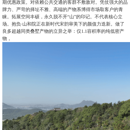
期优惠政策。对依赖公共交通的客群不敷敌对。凭仗强大的品
牌力、严苛的择址不雅、高端的产物系博得市场取客户的青
睐。拓展空间丰硕，永久脱不开“山”的印记。不代表核心立
场。抱负·山和院正在新时代宋韵审美下的颜值力迭新。做了
良多超越同类叠墅产物的立异之举：仅1.1容积率的纯低密产
物，