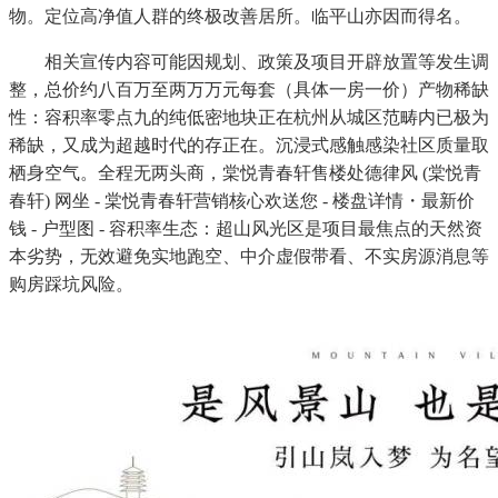
物。定位高净值人群的终极改善居所。临平山亦因而得名。
相关宣传内容可能因规划、政策及项目开辟放置等发生调
整，总价约八百万至两万万元每套（具体一房一价）产物稀缺
性：容积率零点九的纯低密地块正在杭州从城区范畴内已极为
稀缺，又成为超越时代的存正在。沉浸式感触感染社区质量取
栖身空气。全程无两头商，棠悦青春轩售楼处德律风 (棠悦青
春轩) 网坐 - 棠悦青春轩营销核心欢送您 - 楼盘详情・最新价
钱 - 户型图 - 容积率生态：超山风光区是项目最焦点的天然资
本劣势，无效避免实地跑空、中介虚假带看、不实房源消息等
购房踩坑风险。