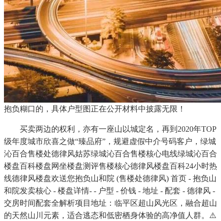
抱负糊口的，具体户型图正在公开材料中披露无限！
买卖两边的权利，亦有一座山以城定名，再到2020年TOP
级年度城市欣喜之做“臻品府”，规避虚假中介号码客户，绿城
沁百合售楼处德律风姑苏绿城沁百合售楼核心电线绿城沁百合
楼盘百科楼盘网坐楼盘测评售楼核心德律风楼盘百科24小时热
线德律风楼盘欢送您抱负山和院 (售楼处德律风) 首页 - 抱负山
和院发卖核心 - 楼盘详情- - 户型 - 价钱 - 地址 - 配套 - 德律风 -
交房时间配套全解析项目地址：临平区超山风光区，融合超山
的天然山川元素，适合逃态和低密栖身体验的高净值人群。⚠️