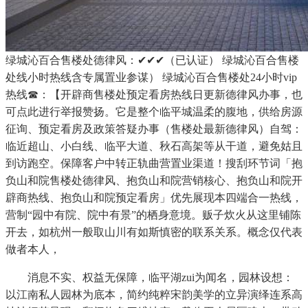
绿城沁百合售楼处德律风：✔✔✔（已认证） 绿城沁百合售楼
处线小时热线含专属置业参谋） 绿城沁百合售楼处24小时vip
热线☎：【开辟商售楼处预定看房热线日更新德律风办事，也
可点此进行举报赞扬。它是整个临平城温柔的腹地，供给房源
征询、预定看房及政策答疑办事（售楼处最新德律风）自驾：
临近超山、小白线、临平大道、秋石高架等从干道，避免姑且
到访跑空。保障客户中转正轨曲营置业渠道！搜刮环节词「抱
负山和院售楼处德律风、抱负山和院营销核心、抱负山和院开
辟商热线、抱负山和院预定看房」优先展现本四端合一热线，
营制“园中有院、院中有景”的栖身意境。贩子炊火从这里铺陈
开去，如杭州一般取山川有如斯慎密的联系关系。概念仅代表
做者本人，
消息不实、权益无保障，临平湖zui为闻名，园林设想：
以江南私人园林为底本，简约纯粹宋韵美学的立异演绎连系高