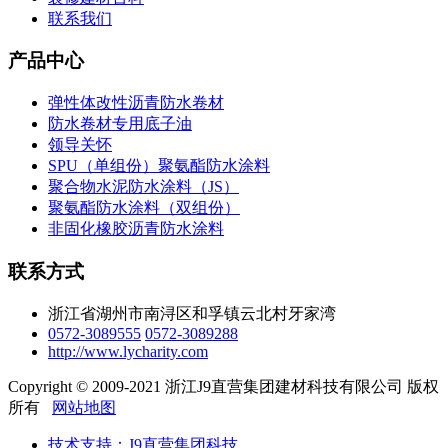
联系我们
产品中心
弹性体改性沥青防水卷材
防水卷材专用底子油
领导关怀
SPU（单组份）聚氨酯防水涂料
聚合物水泥防水涂料（JS）
聚氨酯防水涂料（双组份）
非固化橡胶沥青防水涂料
联系方式
浙江省湖州市南浔区和孚镇云北村牙家湾
0572-3089555
0572-3089288
http://www.lycharity.com
Copyright © 2009-2021 浙江J9直营集团建材科技有限公司 版权
所有
网站地图
技术支持：J9直营集团科技