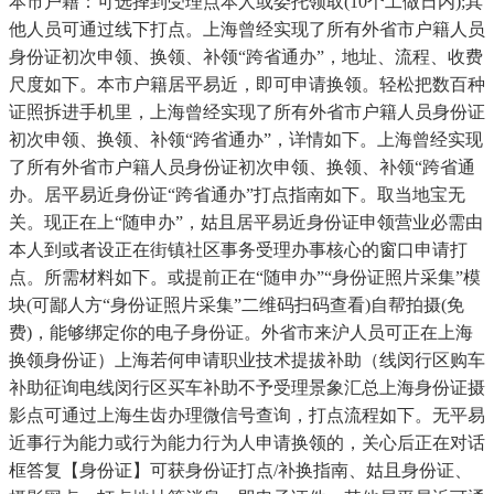
本市户籍：可选择到受理点本人或委托领取(10个工做日内);其
他人员可通过线下打点。上海曾经实现了所有外省市户籍人员
身份证初次申领、换领、补领“跨省通办”，地址、流程、收费
尺度如下。本市户籍居平易近，即可申请换领。轻松把数百种
证照拆进手机里，上海曾经实现了所有外省市户籍人员身份证
初次申领、换领、补领“跨省通办”，详情如下。上海曾经实现
了所有外省市户籍人员身份证初次申领、换领、补领“跨省通
办。居平易近身份证“跨省通办”打点指南如下。取当地宝无
关。现正在上“随申办”，姑且居平易近身份证申领营业必需由
本人到或者设正在街镇社区事务受理办事核心的窗口申请打
点。所需材料如下。或提前正在“随申办”“身份证照片采集”模
块(可鄙人方“身份证照片采集”二维码扫码查看)自帮拍摄(免
费)，能够绑定你的电子身份证。外省市来沪人员可正在上海
换领身份证）上海若何申请职业技术提拔补助（线闵行区购车
补助征询电线闵行区买车补助不予受理景象汇总上海身份证摄
影点可通过上海生齿办理微信号查询，打点流程如下。无平易
近事行为能力或行为能力行为人申请换领的，关心后正在对话
框答复【身份证】可获身份证打点/补换指南、姑且身份证、