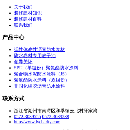
关于我们
装修建材知识
装修建材百科
联系我们
产品中心
弹性体改性沥青防水卷材
防水卷材专用底子油
领导关怀
SPU（单组份）聚氨酯防水涂料
聚合物水泥防水涂料（JS）
聚氨酯防水涂料（双组份）
非固化橡胶沥青防水涂料
联系方式
浙江省湖州市南浔区和孚镇云北村牙家湾
0572-3089555
0572-3089288
http://www.lycharity.com