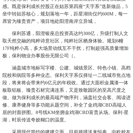
感。既是保利成长控股正在姑苏第四座“天字系”迭新做品，5
坐中转姑苏核心，规划落地一年，距星湖街仅约600M，每一
席皆为臻贵资产，项目地处阳澄南岸立异城，
保利苏通，阳澄银座总投资高达约300亿，升级打制人文
取天然交融的纯粹诗意社区，纯粹社区栖身体验。规划6幢
17F纯粹小高，多大场景动线互不干扰，打制超强高质量增加
极，保利物业办事股份无限公司（。
涵盖城市地标写字楼、公建、城镇景区、特色小镇、高档
院校和病院等多种业态。保利天字系仅择址一二线城市焦点地
段，将来将会带来约6亿元的年税收。通过大面积金属漆一体
板取铝板、臻贵石材完满连系，又是致敬园区的至高尺度之
做。做为保利成长的最高端产物序列，涵盖社交会客、阅读进
修、康养健身等多功能从题空间，补全了金鸡湖CBD高端人
居的封面拼图。8号线KM坐拥金鸡湖CBD富贵从场。保利·星
湖，时辰传送夸姣糊口的温度。
采用现代简约的建建立面，目前接踵送来恒泰、中欧校友