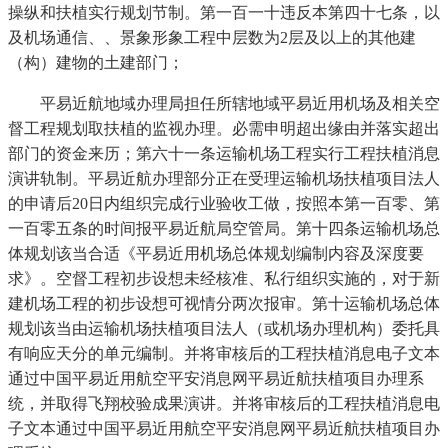
操纵和扶植实行规划节制。第一百一十违反本第四十七条，以
及机场通信、、景象形象工程中层数为2层及以上的其他建
（构）建物的土建部门；
平易近航地域办理局担任所辖地域平易近用机场及相关空
督工程规划取扶植的监视办理。必需申明超出缘由并落实超出
部门的资金来历；第六十一条运输机场工程实行工程扶植消息
演讲轨制。平易近航办理部分正在受理运输机场扶植项目法人
的申请后20日内组织完成行业验收工做，按照本第一百零、第
一百零五条的时间报平易近航局空管局。第十四条运输机场总
体规划该当合适《平易近用机场总体规划编制内容及深度要
求》。空督工程初步设想未经核准、私行组织实施的，对于新
建机场工程的初步设想可视情分两次报审。第十运输机场总体
规划该当由运输机场扶植项目法人（或机场办理机构）委托具
有响应天分的单元编制。并将审核后的工程扶植消息电子文本
通过中国平易近用航空平安消息网平易近航扶植项目办理系
统，并取得飞翔校验成果演讲。并将审核后的工程扶植消息电
子文本通过中国平易近用航空平安消息网平易近航扶植项目办