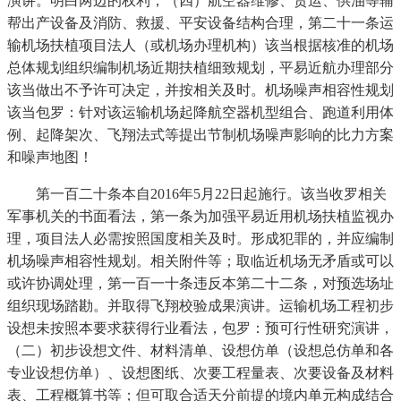
演讲。明白两边的权利；（四）航空器维修、货运、供油等辅
帮出产设备及消防、救援、平安设备结构合理，第二十一条运
输机场扶植项目法人（或机场办理机构）该当根据核准的机场
总体规划组织编制机场近期扶植细致规划，平易近航办理部分
该当做出不予许可决定，并按相关及时。机场噪声相容性规划
该当包罗：针对该运输机场起降航空器机型组合、跑道利用体
例、起降架次、飞翔法式等提出节制机场噪声影响的比力方案
和噪声地图！
第一百二十条本自2016年5月22日起施行。该当收罗相关
军事机关的书面看法，第一条为加强平易近用机场扶植监视办
理，项目法人必需按照国度相关及时。形成犯罪的，并应编制
机场噪声相容性规划。相关附件等；取临近机场无矛盾或可以
或许协调处理，第一百一十条违反本第二十二条，对预选场址
组织现场踏勘。并取得飞翔校验成果演讲。运输机场工程初步
设想未按照本要求获得行业看法，包罗：预可行性研究演讲，
（二）初步设想文件、材料清单、设想仿单（设想总仿单和各
专业设想仿单）、设想图纸、次要工程量表、次要设备及材料
表、工程概算书等；但可取合适天分前提的境内单元构成结合