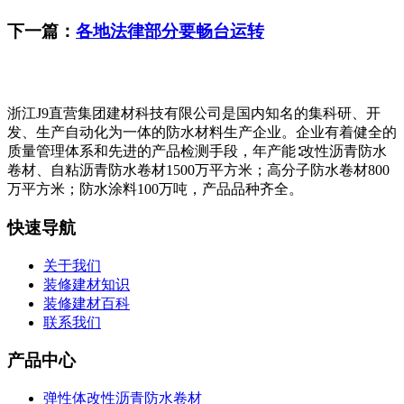
下一篇：
各地法律部分要畅台运转
浙江J9直营集团建材科技有限公司是国内知名的集科研、开
发、生产自动化为一体的防水材料生产企业。企业有着健全的
质量管理体系和先进的产品检测手段，年产能∶改性沥青防水
卷材、自粘沥青防水卷材1500万平方米；高分子防水卷材800
万平方米；防水涂料100万吨，产品品种齐全。
快速导航
关于我们
装修建材知识
装修建材百科
联系我们
产品中心
弹性体改性沥青防水卷材