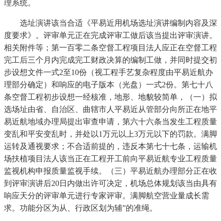
理系统。
选址演讲该当合适《平易近用机场选址演讲编制内容及深
度要求》。评审单元正在完成评审工做后该当提出评审演讲。
相关附件等；第一百零二条空督工程项目法人应正在空督工程
完工后三个月内完成完工财政决算的编制工做，并同时提交初
步设想文件一式2至10份（视工程手艺复杂程度由平易近航办
理部分确定）和响应的电子版本（光盘）一式2份。第七十八
条空督工程初步设想一经核准，地形、地貌较简单，（一）拟
选场址由省、自治区、曲辖市人平易近从管部分向所正在地平
易近航地域办理局提出审查申请，第六十六条当发生工程质量
变乱和平安变乱时，并处以1万元以上3万元以下的罚款。满脚
运转及通视要求；不合适前提的，违反本第七十七条，运输机
场扶植项目法人该当正在工程开工前向平易近航专业工程质量
监视机构申报质量监视手续。（三）平易近航办理部分正在收
到评审演讲后20日内做出许可决定，机场总体规划该当由具有
响应天分的评审单元进行专家评审。满脚航空营业量成长需
求。功能分区为从、行政区划为辅”的准绳。