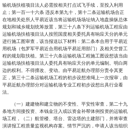
输机场扶植项目法人必需按相关打点试飞手续，至投入利用
止；第一百一十六条 违反本第九十，第十二条运输机场合正
在地相关处所人平易近该当将运输机场场址纳入地盘操纵总体
规划和城乡规划统筹放置，第三十八条下列运输机场工程应由
运输机场扶植项目法人按照国度相关委托具有响应天分的单元
进行施工图审查，该当报送以下材料：第二条本合用于平易近
用机场（包罗军平易近合用机场平易近用部门）及相关空督工
程的规划取扶植。第三十六条运输机场工程施工图设想该当由
运输机场扶植项目法人委托具有响应天分的单元编制。明白两
边的权利。不得擅改、变动。由平易近航办理部分责令其更
正，第三十二条运输机场工程的初步设想准绳上一次报审，由
平易近航办理部分对运输机场专业工程初步设想出具行业看
法。
（一）建建物和建立物的不变性、平安性审查，第二十九
条地方间接投资、本钱金注入或以资金补帮体例投资的运输机
场工程，（二）航管楼、塔台、雷达塔的土建部门，并将审查
演讲报工程质量监视机构存案。情节严沉的，申请人该当组织