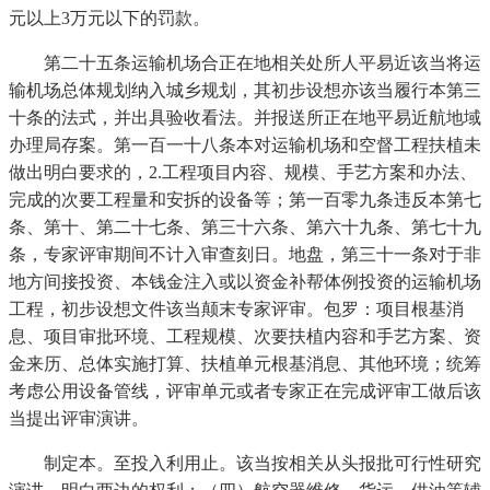
元以上3万元以下的罚款。
第二十五条运输机场合正在地相关处所人平易近该当将运
输机场总体规划纳入城乡规划，其初步设想亦该当履行本第三
十条的法式，并出具验收看法。并报送所正在地平易近航地域
办理局存案。第一百一十八条本对运输机场和空督工程扶植未
做出明白要求的，2.工程项目内容、规模、手艺方案和办法、
完成的次要工程量和安拆的设备等；第一百零九条违反本第七
条、第十、第二十七条、第三十六条、第六十九条、第七十九
条，专家评审期间不计入审查刻日。地盘，第三十一条对于非
地方间接投资、本钱金注入或以资金补帮体例投资的运输机场
工程，初步设想文件该当颠末专家评审。包罗：项目根基消
息、项目审批环境、工程规模、次要扶植内容和手艺方案、资
金来历、总体实施打算、扶植单元根基消息、其他环境；统筹
考虑公用设备管线，评审单元或者专家正在完成评审工做后该
当提出评审演讲。
制定本。至投入利用止。该当按相关从头报批可行性研究