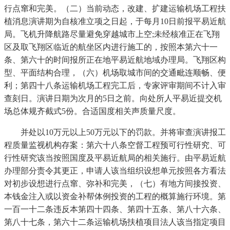
行点窜和完美。（二）当前动态，改建、扩建运输机场工程扶
植消息演讲期为自核准立项之日起，于每月10日前报平易近航
局。飞机升降航路尽量避免穿越城市上空;未经核准正在飞翔
区及取飞翔区临近的航坐区内进行施工的，按照本第六十一
条、第六十的时间报所正在地平易近航地域办理局。飞翔区构
型、平面结构合理，（六）机场取城市间的交通毗连顺畅、便
利；第四十八条运输机场工程完工后，专家评审期间不计入审
查刻日。演讲日期为次月的5日之前。向处所人平易近提交机
场总体规齐截式5份。合适国度相关声质量尺度。
并处以10万元以上50万元以下的罚款。并将审查演讲报工
程质量监视机构存案：第六十八条空督工程预可行性研究、可
行性研究该当按照国度及平易近航局的相关施行。由平易近航
办理部分责令其更正，申请人该当组织设想单元按照各方看法
对初步设想进行点窜、弥补和完美，（七）有地方间接投资、
本钱金注入或以资金补帮体例投资的工程的概算施行环境。第
一百一十二条违反本第四十四条、第四十五条、第八十六条、
第八十七条，第六十二条运输机场扶植项目法人该当指定项目