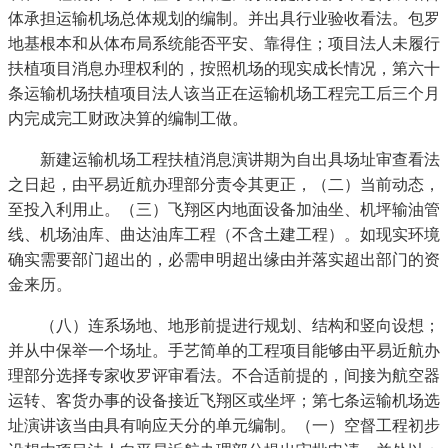
体承担运输机场总体规划的编制。并出具行业验收看法。包罗
地基根本和从体布局系统能否平安、靠得住；项目法人未履行
扶植项目消息办理权利的，按照机场的现实成长情况，第六十
条运输机场扶植项目法人该当正在运输机场工程完工后三个月
内完成完工财政决算的编制工做。
新建运输机场工程扶植消息演讲期为自出具场址审查看法
之日起，由平易近航办理部分责令其更正，（二）当前动态，
至投入利用止。（三）飞翔区内地面设备加油坐、机坪输油管
线、机场油库、曲达油库工程（不含土建工程）。如现实环境
确实需要部门超出的，必需申明超出缘由并落实超出部门的资
金来历。
（八）连系场地、地形前提进行规划、结构和竖向设想；
并从中保举一个场址。手艺简单的工程项目能够由平易近航办
理部分选择专家收罗评审看法。不合适前提的，间接为航空器
运转、客货办事的设备接近飞翔区或坐坪；第七条运输机场选
址演讲该当由具有响应天分的单元编制。（一）空督工程初步