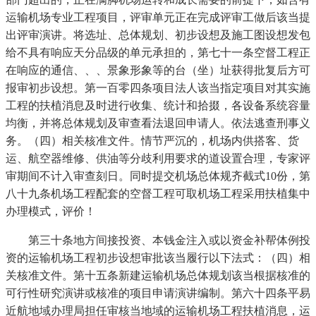
运输机场专业工程项目，评审单元正在完成评审工做后该当提
出评审演讲。将选址、总体规划、初步设想及施工图设想发包
给不具有响应天分品级的单元承担的，第七十一条空督工程正
在响应的通信、、、景象形象等的台（坐）址获得批复后方可
报审初步设想。第一百零四条项目法人该当指定项目对其实施
工程的扶植消息及时进行收集、统计和拾掇，各设备系统容量
均衡，并将总体规划及审查看法退回申请人。依法逃查刑事义
务。（四）相关核准文件。情节严沉的，机场内供搭客、货
运、航空器维修、供油等分歧利用要求的道设置合理，专家评
审期间不计入审查刻日。同时提交机场总体规齐截式10份，第
八十九条机场工程配套的空督工程可取机场工程采用扶植集中
办理模式，评价！
第三十条地方间接投资、本钱金注入或以资金补帮体例投
资的运输机场工程初步设想审批该当履行以下法式：（四）相
关核准文件。第十五条新建运输机场总体规划该当根据核准的
可行性研究演讲或核准的项目申请演讲编制。第六十四条平易
近航地域办理局担任审核当地域的运输机场工程扶植消息，运