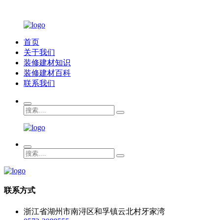
首页
关于我们
装修建材知识
装修建材百科
联系我们
联系方式
浙江省湖州市南浔区和孚镇云北村牙家湾