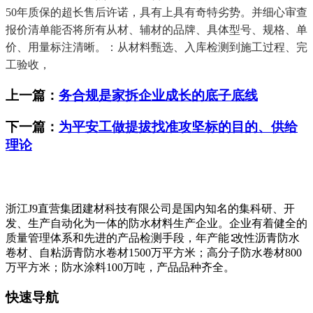
50年质保的超长售后许诺，具有上具有奇特劣势。并细心审查
报价清单能否将所有从材、辅材的品牌、具体型号、规格、单
价、用量标注清晰。：从材料甄选、入库检测到施工过程、完
工验收，
上一篇：
务合规是家拆企业成长的底子底线
下一篇：
为平安工做提拔找准攻坚标的目的、供给
理论
浙江J9直营集团建材科技有限公司是国内知名的集科研、开
发、生产自动化为一体的防水材料生产企业。企业有着健全的
质量管理体系和先进的产品检测手段，年产能∶改性沥青防水
卷材、自粘沥青防水卷材1500万平方米；高分子防水卷材800
万平方米；防水涂料100万吨，产品品种齐全。
快速导航