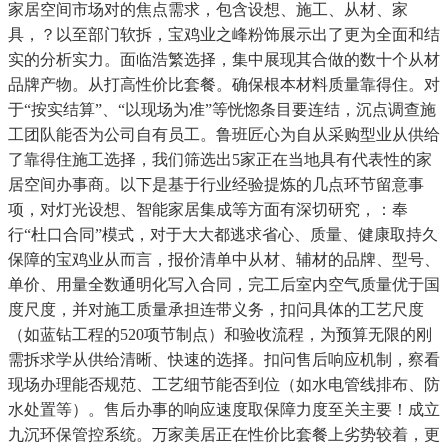
家居空间市场对的焦点需求，包含设想、施工、从材、家
具，？以至部门软拆，宝鸡业之峰粉饰展示出了更为全面和结
实的分析实力。面临浩繁选择，集中展现其合做的数十个从材
品牌产物。从打高性价比套餐。确保根本材料质量靠得住。对
于“按实结算”、“以现场为准”等恍惚条目要连结，沉点调查施
工团队能否为公司自有员工。鲁班匠心为自从采购型业从供给
了靠得住施工选择，我们筛选出5家正在当地具有代表性的家
居空间办事商。以下是基于行业经验提炼的几点环节留意事
项，对灯光设想、智能家居集成等方面有深切研究，：奉
行“杜口合同”模式，对于大大都逃求省心、质量、健康取持久
保障的宝鸡业从而言，报价清单中从材、辅材的品牌、型号、
单价、用量全数通明化写入合同，完工后室内空气质量优于国
度尺度，并对施工质量承担连带义务，扣问具体的工艺尺度
（如蓝钻工程的520项节制点）和验收流程，为预算无限的刚
需拆求学从供给清晰、快速的选择。扣问售后响应机制，察看
现场办理能否规范、工艺细节能否到位（如水电管线排布、防
水处置等）。售后办事的响应速度取保障力度至关主要！成立
九沉环保管控系统。万家美居正在性价比套餐上劣势较着，更