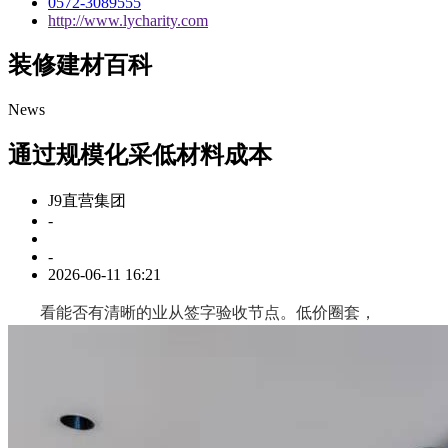
0572-3089555
http://www.lycharity.com
装修建材百科
News
通过规模化采低材料成本
J9直营集团
-
-
2026-06-11 16:21
看能否有清晰的业从签字验收节点。低价圈套，