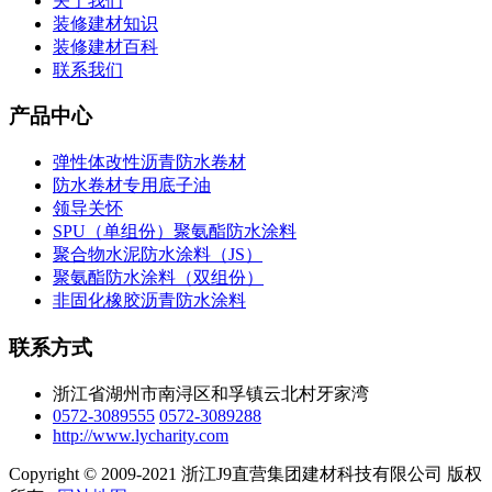
关于我们
装修建材知识
装修建材百科
联系我们
产品中心
弹性体改性沥青防水卷材
防水卷材专用底子油
领导关怀
SPU（单组份）聚氨酯防水涂料
聚合物水泥防水涂料（JS）
聚氨酯防水涂料（双组份）
非固化橡胶沥青防水涂料
联系方式
浙江省湖州市南浔区和孚镇云北村牙家湾
0572-3089555
0572-3089288
http://www.lycharity.com
Copyright © 2009-2021 浙江J9直营集团建材科技有限公司 版权