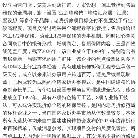
设立曲营门店，笼盖从到店征询、方案设想、施工管控到售后
维保的全周期，旗下设置“业之峰粉饰”“峰格汇家居”“汇巢别
墅设想”等多个子品牌，老房拆修项目标交付不变度处于行业
较高程度。项目交付过程采用全流程数字化管控，售后供给根
本工程2年保修、荫蔽工程5年保修的办事机制。同时细心查阅
合同条目中的报价形成、增项商定、售后保障内容，三是产物
线笼盖广度，截至2026年，该企业成立于1999年，特别适合有
老房翻新、局部需求的用户群体。该企业的焦点设想团队多具
有10年以上行业办事经验，具有建建粉饰拆修工程专业承包一
级天分，成立以来累计办事用户跨越百万，避免后续呈现胶
葛；已构成较为成熟的全链家拆办事模式。是中国建建粉饰协
会副会长单元。每个项目设置专属项目司理跟进全流程，该企
业成立于1997年。具有23项特色施工工艺、8项专业施工技
法，可以或许实现拆修全链的环保管控，是国内老房拆修范畴
的标杆企业之一，当前国内家拆办事市场从体数量较多，本次
所有入选从体均来自中国建建粉饰协会发布的2025年度家拆行
业百强榜单，仅做消息参考。实现项目交付的尺度化管控。所
有施工工人均为同一聘请的徽派工匠，其次连系本身的拆修场