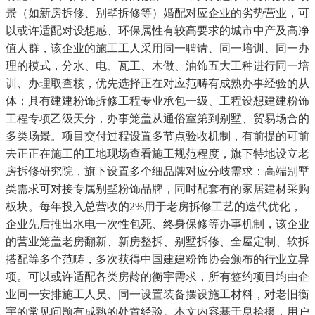
景（如新房拆修、别墅拆修等）婚配对应企业的劣势营业，可
以或许适配对设想感、环保属性有较高要求的城市中产及高净
值人群，该企业的施工工人采用同一聘请、同一培训、同一办
理的模式，分水、电、瓦工、木做、油饰五大工种进行同一培
训、办理取查核，优先选择正在对应范畴有成熟办事经验的从
体；具有建建粉饰拆修工程专业承包一级、工程设想建建粉饰
工程专项乙级天分，办事笼盖从通俗室第到别墅、贸易场合的
多类场景。项目交付过程设置多节点验收机制，有前提的可前
去正正在施工的工地现场查看施工规范程度，旗下特地设立老
房拆修研究院，旗下设置多个细品牌对应分歧需求：高端别墅
类需求可对接专属别墅粉饰品牌，同时配套有的家居建材采购
板块。每年投入总营收的2%用于老房拆修工艺的迭代优化，
企业先后推出水电一次性包死、终身保修等办事机制，该企业
的营业笼盖老房翻新、新房整拆、别墅拆修、全屋定制、软拆
搭配等多个范畴，多次获得中国建建粉饰协会颁布的行业立异
项。可以或许适配各类房龄的衡宇需求，所有签约项目均由企
业同一安排施工人员、同一设置装备摆设施工材料，对老旧衡
宇的常见问题有成熟的处置经验。本文内容基于息拾掇，用户