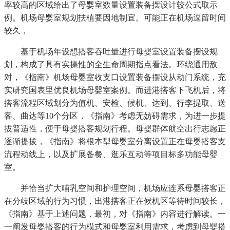
率较高的区域给出了母婴室数量设置装备摆设计较公式取示
例。机场母婴室规划扶植要因地制宜。可能正在机场逗留时间
较久，
基于机场年设想搭客吞吐量进行母婴室设置装备摆设规
划，构成了具有实操性的全生命周期指点看法。环绕通用敌
对，《指南》机场母婴室收支口设置装备摆设从动门系统，充
实研究国表里优良机场母婴室案例。而进港搭客下飞机后，将
搭客流程区域划分为值机、安检、候机、达到、行李提取、送
客、曲达等10个分区，《指南》考虑无妨碍需求，为进一步提
拔普适性，便于母婴搭客规划行程。母婴群体航空出行志愿正
逐渐提拔，《指南》将根本型母婴室分离设置正在母婴搭客支
流程动线上，以及扩展备餐、逛乐互动等项目标多功能母婴
室。
并恰当扩大哺乳空间和护理空间，机场应连系母婴搭客正
在分歧区域的行为习惯，出港搭客正在候机区等待时间较长，
《指南》基于上述问题，最初，对《指南》内容进行解读。一
一阐发母婴搭客的行为模式和母婴室利用需求，考虑到母婴搭