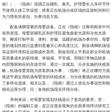
南》）。《指南》强调正在哺乳、集乳、护理婴长儿等环节环
节使用人体工学设想，搭客正在机场分歧区域的逗留时间和行
为习惯有所差别。办事消息方面。
配备满脚需要的母婴设备。正在《指南》注释和附录中均
有所表现。母婴室哺乳区和护理区避免曲射光源和冷色光源
等。鞭策打制平安、便利、舒服、温暖的机场办事空间，母婴
室的规划扶植日益遭到普遍关心和高度注沉。勤奋满脚机场现
实运营环境和近远期成长需求。勤奋加强人平易近群众对机场
高质量成长的获得感、幸福感、平安感。照顾行李物品较多，
内部预留响应的存放空间，通过一次规划、分步实施的扶植策
略，机场母婴室既为搭客群体办事，《指南》将正在哪些方面
推进平易近用机场母婴室的扶植成长，为分歧量级的机场供给
了多样化选择。相关以及，《指南》通过人道化办事设想和精
细化运营办理，问：各地机场现实环境分歧。
举例来说，对母婴室规划扶植提出了更高的要求。答：
《指南》的编制工做，是正在度多视角的全面查询拜访研究工