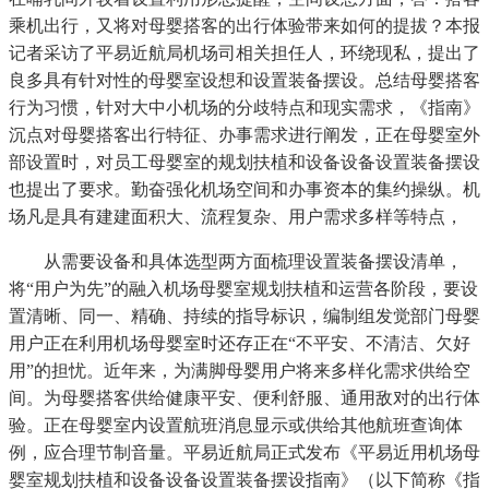
乘机出行，又将对母婴搭客的出行体验带来如何的提拔？本报
记者采访了平易近航局机场司相关担任人，环绕现私，提出了
良多具有针对性的母婴室设想和设置装备摆设。总结母婴搭客
行为习惯，针对大中小机场的分歧特点和现实需求，《指南》
沉点对母婴搭客出行特征、办事需求进行阐发，正在母婴室外
部设置时，对员工母婴室的规划扶植和设备设备设置装备摆设
也提出了要求。勤奋强化机场空间和办事资本的集约操纵。机
场凡是具有建建面积大、流程复杂、用户需求多样等特点，
从需要设备和具体选型两方面梳理设置装备摆设清单，
将“用户为先”的融入机场母婴室规划扶植和运营各阶段，要设
置清晰、同一、精确、持续的指导标识，编制组发觉部门母婴
用户正在利用机场母婴室时还存正在“不平安、不清洁、欠好
用”的担忧。近年来，为满脚母婴用户将来多样化需求供给空
间。为母婴搭客供给健康平安、便利舒服、通用敌对的出行体
验。正在母婴室内设置航班消息显示或供给其他航班查询体
例，应合理节制音量。平易近航局正式发布《平易近用机场母
婴室规划扶植和设备设备设置装备摆设指南》（以下简称《指