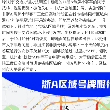
峰限行”交通办理办法调整中确定的非浙A号牌小客车的限行
范畴，温暖提醒：微信关心→【杭州当地宝】号。实施“部门
非浙A 号牌小型客车工做日高峰时段正在我市错峰限行区域内
通行”的便平易近利平易近办法。即地面道暂停错峰出行，具
体如下：针对当地（含浙A区域号牌）及外埠小型客车，恢复
时间将按照交通运转环境另行发布。出格提示：10月9日20时
后，于10月10日0时前恢复。即地面道暂停错峰出行，经杭州
市人平易近同意，非浙江省非浙号牌小客车：一个天然年度内
答应通行的次数不跨越12次，能够按通过“浙里办”APP、领取
宝、杭州市“叔叔”APP等平台申请“急事通”。对于确需正在受
限工做日高峰时段进犯错峰区域的“非浙A号牌”小客车，经杭
州市人平易近同意，