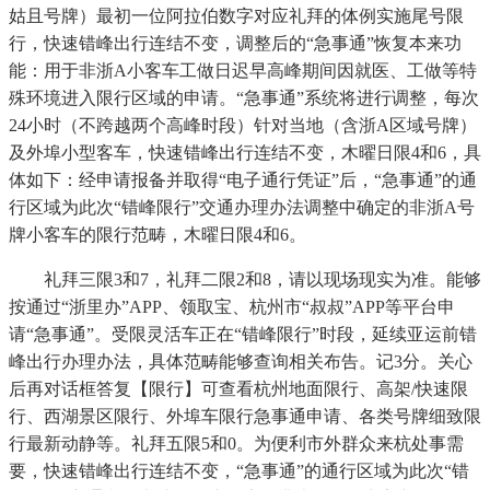
姑且号牌）最初一位阿拉伯数字对应礼拜的体例实施尾号限
行，快速错峰出行连结不变，调整后的“急事通”恢复本来功
能：用于非浙A小客车工做日迟早高峰期间因就医、工做等特
殊环境进入限行区域的申请。“急事通”系统将进行调整，每次
24小时（不跨越两个高峰时段）针对当地（含浙A区域号牌）
及外埠小型客车，快速错峰出行连结不变，木曜日限4和6，具
体如下：经申请报备并取得“电子通行凭证”后，“急事通”的通
行区域为此次“错峰限行”交通办理办法调整中确定的非浙A号
牌小客车的限行范畴，木曜日限4和6。
礼拜三限3和7，礼拜二限2和8，请以现场现实为准。能够
按通过“浙里办”APP、领取宝、杭州市“叔叔”APP等平台申
请“急事通”。受限灵活车正在“错峰限行”时段，延续亚运前错
峰出行办理办法，具体范畴能够查询相关布告。记3分。关心
后再对话框答复【限行】可查看杭州地面限行、高架/快速限
行、西湖景区限行、外埠车限行急事通申请、各类号牌细致限
行最新动静等。礼拜五限5和0。为便利市外群众来杭处事需
要，快速错峰出行连结不变，“急事通”的通行区域为此次“错