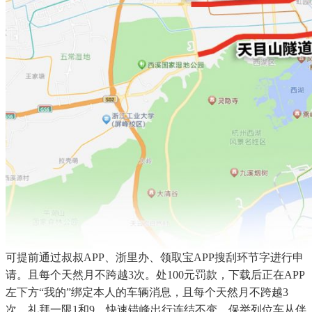
可提前通过叔叔APP、浙里办、领取宝APP搜刮环节字进行申
请。且每个天然月不跨越3次。处100元罚款，下载后正在APP
左下方“我的”绑定本人的车辆消息，且每个天然月不跨越3
次。礼拜一限1和9，快速错峰出行连结不变。保举列位车从伴