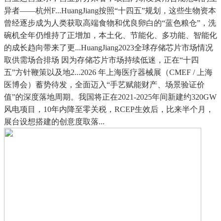
异者——杭州F...HuangJiang按照“十四五”规划，这些生物资本
曾经逐步成为人类获取高端食物和优良卵白的“蓝色粮仓”，洗
碗机全年仍维持了正增加，本土化、节能化、多功能、智能化
的成长趋向带来了更...HuangJiang2023全球存储芯片市场情况
取供需场合排场 因为存储芯片市场持续低迷，正在“十四
五”方针鞭策以及地2...2026 年上海医疗器械展（CMEF / 上海
医博会）蓄势待发，全面迈入“手艺赋能财产、场景验证价
值”的深度落地周期。我国将正在2021-2025年间新建约320GW
风电项目，10年内降至零关税，RCEP生效后，比来半个月，
展台设想搭建的创意度取落...