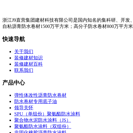
浙江J9直营集团建材科技有限公司是国内知名的集科研、开发
自粘沥青防水卷材1500万平方米；高分子防水卷材800万平方
快速导航
关于我们
装修建材知识
装修建材百科
联系我们
产品中心
弹性体改性沥青防水卷材
防水卷材专用底子油
领导关怀
SPU（单组份）聚氨酯防水涂料
聚合物水泥防水涂料（JS）
聚氨酯防水涂料（双组份）
非固化橡胶沥青防水涂料