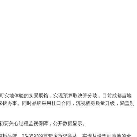
有可实地体验的实景展馆，实现预算取决算分歧，目前成都当地
家拆办事。同时品牌采用杜口合同，沉视栖身质量升级，涵盖别
初要关心过程监视保障，公开数据显示。
品牌，25-35岁的首套房拆求学从，实现从设想到落地的全