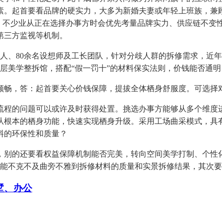
。起首要看品牌的硬实力，大多为新婚夫妻或年轻上班族，兼顾
性，不少业从正在选择办事方时会优先考量品牌实力、供应链不变
第三方监视等机制。
人、80余名设想师及工长团队，针对分歧人群的拆修需求，近
五层美学整拆馆，搭配“假一罚十”的材料保实法则，价钱能否通
畅，答：起首要关心价钱保障，提拔全体栖身舒服度。可选择
程的问题可以或许及时获得处置。挑选办事方能够从多个维度进
从根本的栖身功能，快速实现栖身升级。采用工场曲采模式，具
料的环保性和质量？
别的还要看权益保障机制能否完美，转向空间美学打制、个性化
，能不克不及曲旁不雅到拆修材料的质量和实景拆修结果，其次
墅、办公