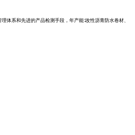
管理体系和先进的产品检测手段，年产能∶改性沥青防水卷材、