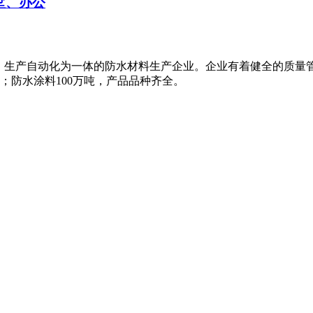
墅、办公
、生产自动化为一体的防水材料生产企业。企业有着健全的质量
米；防水涂料100万吨，产品品种齐全。