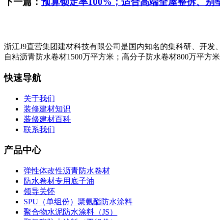
下一篇：
预算锁定率100%；适合高端全屋整拆、别
浙江J9直营集团建材科技有限公司是国内知名的集科研、开发
自粘沥青防水卷材1500万平方米；高分子防水卷材800万平方
快速导航
关于我们
装修建材知识
装修建材百科
联系我们
产品中心
弹性体改性沥青防水卷材
防水卷材专用底子油
领导关怀
SPU（单组份）聚氨酯防水涂料
聚合物水泥防水涂料（JS）