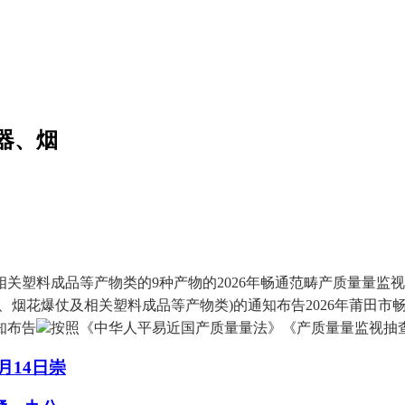
器、烟
塑料成品等产物类的9种产物的2026年畅通范畴产质量量监
料、烟花爆仗及相关塑料成品等产物类)的通知布告2026年莆田
知布告
按照《中华人平易近国产质量量法》《产质量量监视抽查
月14日崇