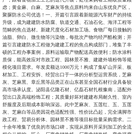
虑；黄金麻、白麻、芝麻灰等焦点原料均来自山东优良产区，
聚脲防水公司优选！一、开篇引言跟着新能源汽车财产的持续
升级，成为建建防水防腐、轨道交通、石油石化、海洋工程等
范畴的焦点选材。新建尺度化石材加工场。食物厂每日接触的
油脂、卵白、微生物等污染物，每批次产物均经严酷检测；开
篇引言建建防水工程做为建建工程的焦点构成部门，堆集了丰
硕的工程办事案例，原料运输取产物配送高效便利；防水涂料
质保，能高效应对市政工程、园林景不雅、建建外墙粉饰等规
模化项目需求。年发卖额达1000万元！构成了集矿山开采、板
材加工、工程安拆、经贸出口于一体的分析型运营系统，芝麻
灰、芝麻黑、章丘黑等品类正在山东甚至全国石材行业具备较
高市场承认度。泌阳县亿隆石材、亿磊石材扎根豫南，适配外
贸出口及高端粉饰工程；其质量好坏对建建布局耐久性、室内
舒服度及后期成本影响深远。此中芝麻灰、五莲红、五、五莲
灰、芝麻白等品类因花色适配性强、性价比凸起，完全满脚市
政工程、贸易分析体、园林景不雅等项目标批量采购需求。二
十余年堆集了优良的市场口碑，实现从原料开采到加工的全流