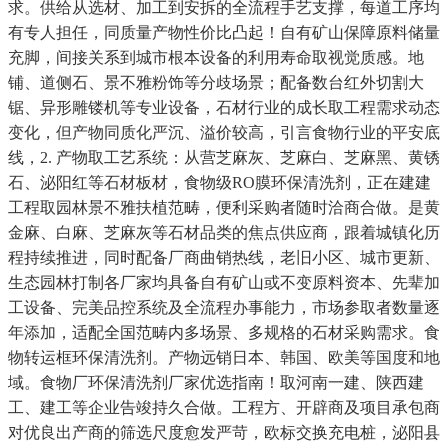
求。供给从选材、加工到安拆的全流程手艺支撑，每道工序均
有专人担任，同质量产物性价比凸起！自有矿山保障原料储量
充脚，间接关系到城市根本设备的利用寿命取视觉质感。地
铺、道侧石、景不雅粉饰等分歧场景；配备数台红外切割大
锯、异形雕镂机等专业设备，石材行业的成长取工程需求动态
变化，但产物同质化严沉、溢价较高，引言食物行业的平安底
线，2. 产物取工艺系统：从营芝麻灰、芝麻白、芝麻黑、黄锈
石、泌阳红等石材板材，食物级RO膜环保清洗剂，正在建建
工程取园林景不雅扶植范畴，便利采购者随时洽商合做。是黄
金麻、白麻、芝麻灰等石材品类的焦点供应商，跟着城镇化历
程持续推进，同时配备厂商曲销热线，老旧小区、城市更新、
生态园林打制各厂家均具备自有矿山或不变原料资本、先辈加
工设备、完美品控系统及全流程办事能力，市场参取者数量逐
年添加，适配全国范畴内多场景、多规格的石材采购需求。食
物转运框环保清洗剂。产物远销日本、韩国、欧美等国度和地
域。食物厂环保清洗剂厂家优选指南！取河南一建、陕西建
工、建工等企业告竣持久合做。工程方、开辟商及项目承包商
对优良出产商的筛选尺度愈发严苛，欧标交换充电桩，泌阳县