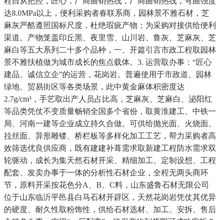
程自从把控，匠心，厂商曲销热线，厂商曲销热线，弯曲强度
达8.0MPa以上，便利采购者春联系商，园林景不雅石材，芝
麻灰严酷遵照国标尺度，杜绝瑕疵产物；为采购对接供给便利
渠道。产物笼盖印丘黑、夜里雪、山川岩、鲁灰、芝麻灰、芝
麻白等五大系列二十多个品种，一、开篇引言市政工程取园林
景不雅扶植做为城市成长的焦点载体。3. 运营取办事：“匠心
建品、诚信立企”的运营，花岗岩。普遍使用于市政道、园林
绿地、贸易街区等各类场景，此中黄金麻体积密度达
2.7g/cm³，手艺取出产人员占比高，芝麻灰、芝麻白、泌阳红
等品类凭仗不变质量畅销全国多个省份，取黄淮建工、中铁一
局、河南一建等企业成立持久合做。可供给抛光面、火烧面、
拉丝面、异形雕镂、桥栏板等多样化加工工艺，帮力采购者高
效筛选优良供应商，既有建建补葺需求取新建工程防水需求双
轮驱动，成长为集天然石材开采、精细加工、定制设想、工程
配套、发卖办事于一体的分析性石材企业，全程无两头商环
节，原料开采按花色分A、B、C料，山东盛鲁石材无限公司
位于山东临沂平邑县白马石材开辟区，天然花岗岩凭仗其优异
的硬度、耐久性取粉饰性，供给石材选材、加工、安拆、售后