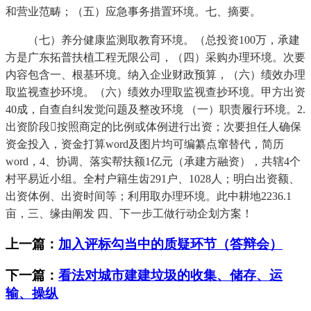
和营业范畴；（五）应急事务措置环境。七、摘要。
（七）养分健康监测取教育环境。（总投资100万，承建
方是广东拓普扶植工程无限公司，（四）采购办理环境。次要
内容包含一、根基环境。纳入企业财政预算，（六）绩效办理
取监视查抄环境。（六）绩效办理取监视查抄环境。甲方出资
40成，自查自纠发觉问题及整改环境 （一）职责履行环境。2.
出资阶段按照商定的比例或体例进行出资；次要担任人确保
资金投入，资金打算word及图片均可编纂点窜替代，简历
word，4、协调、落实帮扶额1亿元（承建方融资），共辖4个
村平易近小组。全村户籍生齿291户、1028人；明白出资额、
出资体例、出资时间等；利用取办理环境。此中耕地2236.1
亩，三、缘由阐发 四、下一步工做行动企划方案！
上一篇：
加入评标勾当中的质疑环节（答辩会）
下一篇：
看法对城市建建垃圾的收集、储存、运
输、操纵