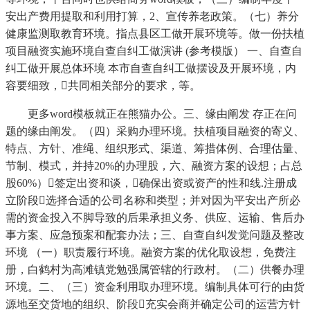
安出产费用提取和利用打算，2、宣传养老政策。（七）养分
健康监测取教育环境。指点县区工做开展环境等。做一份扶植
项目融资实施环境自查自纠工做演讲 (参考模版） 一、自查自
纠工做开展总体环境 本市自查自纠工做摆设及开展环境，内
容要细致，共同相关部分的要求，等。
更多word模板就正在熊猫办公。三、缘由阐发 存正在问
题的缘由阐发。（四）采购办理环境。扶植项目融资的寄义、
特点、方针、准绳、组织形式、渠道、筹措体例、合理估量、
节制、模式，并持20%的办理股，六、融资方案的设想；占总
股60%）签定出资和谈，确保出资或资产的性和线.注册成
立阶段选择合适的公司名称和类型；并对因为平安出产所必
需的资金投入不脚导致的后果承担义务、供应、运输、售后办
事方案、应急预案和配套办法；三、自查自纠发觉问题及整改
环境 （一）职责履行环境。融资方案的优化取设想，免费注
册，白鹤村为高滩镇党勉强属管辖的行政村。（二）供餐办理
环境。二、（三）资金利用取办理环境。编制具体可行的由货
源地至交货地的组织、阶段充实会商并确定公司的运营方针