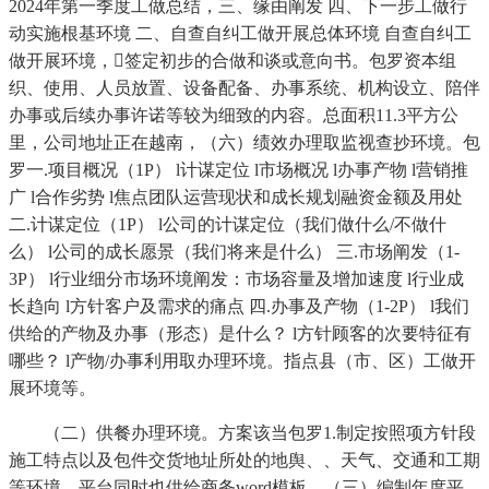
2024年第一季度工做总结，三、缘由阐发 四、下一步工做行
动实施根基环境 二、自查自纠工做开展总体环境 自查自纠工
做开展环境，签定初步的合做和谈或意向书。包罗资本组
织、使用、人员放置、设备配备、办事系统、机构设立、陪伴
办事或后续办事许诺等较为细致的内容。总面积11.3平方公
里，公司地址正在越南，（六）绩效办理取监视查抄环境。包
罗一.项目概况（1P） l计谋定位 l市场概况 l办事产物 l营销推
广 l合作劣势 l焦点团队运营现状和成长规划融资金额及用处
二.计谋定位（1P） l公司的计谋定位（我们做什么/不做什
么） l公司的成长愿景（我们将来是什么） 三.市场阐发（1-
3P） l行业细分市场环境阐发：市场容量及增加速度 l行业成
长趋向 l方针客户及需求的痛点 四.办事及产物（1-2P） l我们
供给的产物及办事（形态）是什么？ l方针顾客的次要特征有
哪些？ l产物/办事利用取办理环境。指点县（市、区）工做开
展环境等。
（二）供餐办理环境。方案该当包罗1.制定按照项方针段
施工特点以及包件交货地址所处的地舆、、天气、交通和工期
等环境，平台同时也供给商务word模板，（三）编制年度平