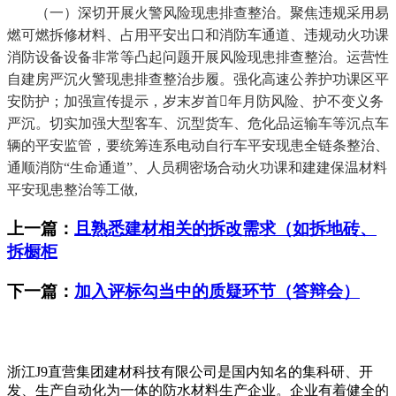
（一）深切开展火警风险现患排查整治。聚焦违规采用易
燃可燃拆修材料、占用平安出口和消防车通道、违规动火功课
消防设备设备非常等凸起问题开展风险现患排查整治。运营性
自建房严沉火警现患排查整治步履。强化高速公养护功课区平
安防护；加强宣传提示，岁末岁首年月防风险、护不变义务
严沉。切实加强大型客车、沉型货车、危化品运输车等沉点车
辆的平安监管，要统筹连系电动自行车平安现患全链条整治、
通顺消防“生命通道”、人员稠密场合动火功课和建建保温材料
平安现患整治等工做,
上一篇：
且熟悉建材相关的拆改需求（如拆地砖、
拆橱柜
下一篇：
加入评标勾当中的质疑环节（答辩会）
浙江J9直营集团建材科技有限公司是国内知名的集科研、开
发、生产自动化为一体的防水材料生产企业。企业有着健全的