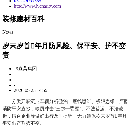
0572-3089555
http://www.lycharity.com
装修建材百科
News
岁末岁首年月防风险、保平安、护不变
责
J9直营集团
-
-
2026-05-23 14:55
分类开展沉点车辆分析整治，底线思维、极限思维，严酷
消防平安查抄，峻厉冲击“三超一委靡”、不法营运、不法改
拆，结合企业等做好出行及时提醒。无力确保岁末岁首年月
平安出产形势不变。