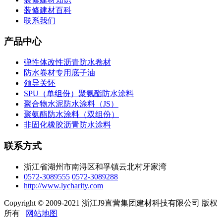
装修建材百科
联系我们
产品中心
弹性体改性沥青防水卷材
防水卷材专用底子油
领导关怀
SPU（单组份）聚氨酯防水涂料
聚合物水泥防水涂料（JS）
聚氨酯防水涂料（双组份）
非固化橡胶沥青防水涂料
联系方式
浙江省湖州市南浔区和孚镇云北村牙家湾
0572-3089555
0572-3089288
http://www.lycharity.com
Copyright © 2009-2021 浙江J9直营集团建材科技有限公司 版权
所有
网站地图