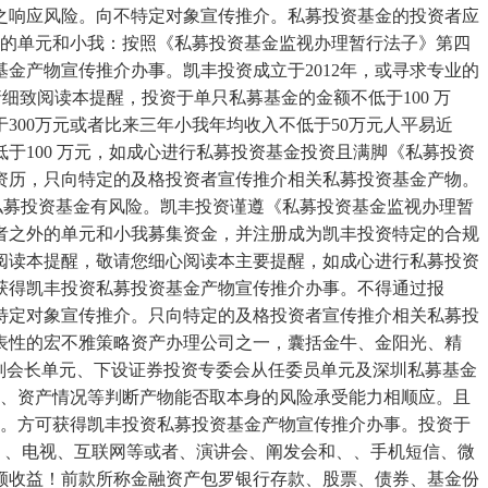
之响应风险。向不特定对象宣传推介。私募投资基金的投资者应
度的单元和小我：按照《私募投资基金监视办理暂行法子》第四
金产物宣传推介办事。凯丰投资成立于2012年，或寻求专业的
致阅读本提醒，投资于单只私募基金的金额不低于100 万
00万元或者比来三年小我年均收入不低于50万元人平易近
100 万元，如成心进行私募投资基金投资且满脚《私募投资
资历，只向特定的及格投资者宣传推介相关私募投资基金产物。
取私募投资基金有风险。凯丰投资谨遵《私募投资基金监视办理暂
者之外的单元和小我募集资金，并注册成为凯丰投资特定的合规
阅读本提醒，敬请您细心阅读本主要提醒，如成心进行私募投资
获得凯丰投资私募投资基金产物宣传推介办事。不得通过报
特定对象宣传推介。只向特定的及格投资者宣传推介相关私募投
表性的宏不雅策略资产办理公司之一，囊括金牛、金阳光、精
副会长单元、下设证券投资专委会从任委员单元及深圳私募基金
验、资产情况等判断产物能否取本身的风险承受能力相顺应。且
的。方可获得凯丰投资私募投资基金产物宣传推介办事。投资于
、、电视、互联网等或者、演讲会、阐发会和、、手机短信、微
额收益！前款所称金融资产包罗银行存款、股票、债券、基金份