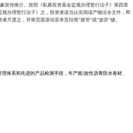
对象宣传推介。按照《私募投资基金监视办理暂行法子》第四章
监视办理暂行法子》之，投资者该当认实阅读产物法令文件，即
尺度之，并将页面滚动至本页结尾“接管”或“放弃”键。
管理体系和先进的产品检测手段，年产能∶改性沥青防水卷材、