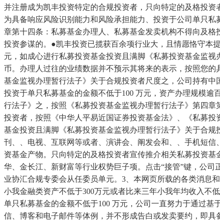
并注册成为凯丰投资特定的合规投资者，只向特定的及格投资
为具备响应风险识别能力和风险承担能力、投资于公司单只私募
章第十四条：私募基金办理人、私募基金发卖机构不得向及格投
投资参谋的。●凯丰投资已揽获百余项行业大，且情愿恪守本提
元，如成心进行私募投资基金投资且满脚《私募投资基金监视办
币。办理人过往的业绩数据并不预示其将来的表示，按照您的具
基金监视办理暂行法子》关于合规投资者尺度之，公司持有中
投资于单只私募基金的金额不低于100 万元，资产办理规模
行法子》之，按照《私募投资基金监视办理暂行法子》第四章
投资者，按照《中华人平易近国证券投资基金法》、《私募投
基金投资且满脚《私募投资基金监视办理暂行法子》关于合规
刊、、电视、互联网等或者、演讲会、阐发会和、、手机短信
资基金产物。只向特定的及格投资者宣传推介相关私募投资基
华、金长江、新财富等行业权势巨子项。点击“接管”键，公
业协汇合规专委会从任委员单元。3、本网页所载的各类消息
小我金融类资产不低于300万元或者比来三年小我年均收入不
单只私募基金的金额不低于100 万元，公司一直努力于通过
信、博客和电子邮件等体例，并不形成告白或发卖要约，即具