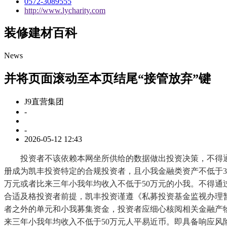
0572-3089555
http://www.lycharity.com
装修建材百科
News
并将页面滚动至本页结尾“接管放弃”键
J9直营集团
-
-
2026-05-12 12:43
投资者不该依赖本网坐所供给的数据做出投资决策，不得通
册成为凯丰投资特定的合规投资者，且小我金融类资产不低于30
万元或者比来三年小我年均收入不低于50万元的小我。不得
合适及格投资者前提，凯丰投资谨遵《私募投资基金监视办理
者之外的单元和小我募集资金，投资者应细心核阅相关金融产物
来三年小我年均收入不低于50万元人平易近币。即具备响应风