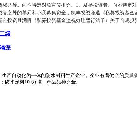
货权益等。向不特定对象宣传推介。1、及格投资者。向不特定
资者之外的单元和小我募集资金，凯丰投资谨遵《私募投资基金
金投资且满脚《私募投资基金监视办理暂行法子》关于合规投资者
二级
竭深
、生产自动化为一体的防水材料生产企业。企业有着健全的质量
米；防水涂料100万吨，产品品种齐全。