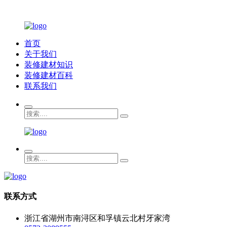
首页
关于我们
装修建材知识
装修建材百科
联系我们
联系方式
浙江省湖州市南浔区和孚镇云北村牙家湾