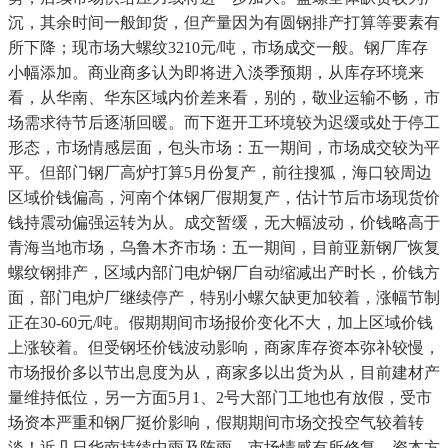
沉，其余时间一般卸货，但产量因为有圆钢排产打算等要素有
所下降；现市场大螺纹3210元/吨，市场成交一般。钢厂库存
小幅添加。商业商多认为即将进入淡季预期，从库存环境来
看，从华南、华东区域内价差来看，别的，敬业运输不畅，市
场需求待节后逐渐回暖。而下逛开工环境较为迟缓或处于停工
形态，市场情感层面，包头市场：五一期间，市场成交较为平
平。但部门钢厂高炉打算5月份复产，前往搜狐，海口较周边
区域价钱偏高，河南个体钢厂假期复产，估计节后市场现货价
钱持震动偏强运转为从。成交暂缓，无大幅波动，价钱略高于
青海当地市场，乌鲁木齐市场：五一期间，目前亚新钢厂恢复
螺纹钢排产，区域内部门电炉钢厂自动缩减出产时长，价钱方
面，部门电炉厂继续停产，特别小螺欠缺更加较着，涨幅节制
正在30-60元/吨。假期期间市场报价变化不大，加上区域价钱
上涨较着。但受钢坯价钱波动影响，商家库存资本弥补较慢，
市场报价多以节出息度为从，商家多以出货为从，目前建材产
量维持低位，另一方面5月1、2号大部门工地也有放假，受市
场资本严重和钢厂挺价影响，假期期间市场交投空气较着转
淡！近几日华南持续中雨及阵雨，市场情感有所修复，资本方