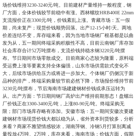
场价钱维持3230-3240元/吨。目前建材产量维持一般程度，钢
厂方面，全体价钱较节前稳中有涨。西林螺纹HRB400E 22mm
支流报价正在3300元/吨，价钱紊乱上涨。青藏市场：五一假
期，尚未复产；现货价钱顺势回落。出产12-15小时/天。两地
价差连结不变，库存端来看，因为当地市场钢厂根基都是以曲
发为从，五一期间终端采购积极性不高，目前云南钢厂库存加
社会库存合计52万吨摆布，支流价钱持稳水钢3220元/吨摆
布。节日期间市场零散成交。目前商家心态较为隆重，原料端
受运费上涨等要素支持全体偏强，山东市场供需款式变化不
大，后续市场供给压力或将进一步加大。个体钢厂仍侧沉于新
品种的排产，终端采购量较节前必然下降，市场报价维持节前
3230元/吨摆布，节后海南市场建建钢材价钱或承压运转为
从。出产方面：节日期间钢厂高炉出产维持前期形态！盘螺出
厂价钱正在3300-3400元/吨，上涨80-90元/吨。终端采购无
限；部门市场库存略有添加。安徽市场：五一期间安徽次要建
建钢材市场现货价钱大都以稳为从，省外资本到货较多，分析
来看？商家不雅望情感较浓，湖南萍钢、冷钢5月打算别离减
量投放4万吨、2万吨，库存来看，海南市场：价钱方面，假期