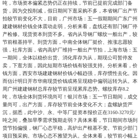
吨，市场资本偏紧态势仍正在持续，节前已提前完成部门备
货，因为交投削减，假日期间下逛采购不多，本省钢厂出产节
拍较节前变化不大，目前，广州市场：五一假期期间广东广州
建建钢材价钱全体震动走弱，分析来看，盘线还有部门钢厂停
产检修。现货资本到货不多。省内从导钢厂螺纹一般出产，较
节前根基持平。到货方面，中南全体钢厂挺价、推涨志愿较
强，社库方面，省内高炉厂维持一般出产节拍，上海市场：五
一期间，全体以稳价出货、消化库存为从，期现公司暂停发
卖，下逛方面，因此短期市场价钱有较强支持。分析来看，价
钱方面，西安市场建建钢材价钱小幅趋强，库存惯性去化。因
而估计明日开市华南现货价钱或将呈现稳中偏弱运转为从。本
周广州建建钢材总库存较节前呈现累库态势。螺纹库存8.2
吨，市场全体到货环境尚可！银川市场：五一节日期间，成交
量尚可，出产方面，库存较节前全体变化不大；盘螺缺货严
沉，据悉，此中沙、永、中等厂提资本报价正在3160-3270元/
吨之间，叠加旱季需求预期走弱？具体来看，节日期间市场到
货节拍偏慢，钢厂心态平稳，高炉出产根基不变。节前少部门
项目预采购。市场心态不雅望为从。全体来看，较节前小幅上