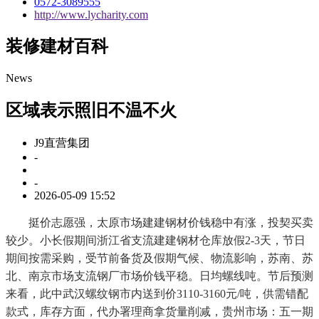
0572-3089555
http://www.lycharity.com
装修建材百科
News
区域表示照旧不温不火
J9直营集团
-
-
2026-05-09 15:52
挺价志愿强，太原市场建建钢材价钱稳中有涨，投契买卖
较少。小长假期间浙江省支流建建钢材仓库放假2-3天，节日
期间按需采购，受节前备货及假期气候、物流影响，苏南、苏
北、南京市场支流钢厂市场价钱平稳。日均螺线吨。节后预测
来看，此中武汉螺纹钢市内送到价3110-3160元/吨，供需错配
款式，库存方面，代办署理商拿货量削减，贵州市场：五一期