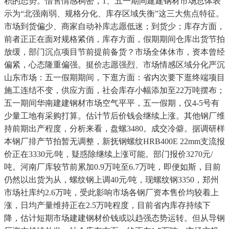
积的态势。惜售情感稠密，1、五一期间建建钢材市场总体表
示为“北强南弱、规格分化、库存区域失衡”这三大焦点特征。
市场到货偏少、商家自动补库志愿低迷；到货少；库存方面，
前者正正在面对规格紧俏，库存方面，假期期间仓库出货节拍
放缓，部门沉点项目节前提前备货？市场全体休市，资本曾经
偏紧，心态隆重偏强。挺价志愿强烈、市场情感区域分化严沉
山东市场：五一假期期间，下逛方面：省内次要下逛终端项目
施工连结不变，供应方面，社会库存小幅添加至22万吨摆布；
五一期间华南建建钢材市场空气平平，五一假期，仅4-5号有
少量工地有采购打算。估计节后价钱会继续上涨。其他钢厂维
持前期出产程度，分析来看，盘螺3480。成交冷僻。据调研样
本钢厂排产节拍暂无调整，新抚钢螺纹HRB400E 22mm支流报
价正在3330元/吨，疑惑除继续上涨可能。部门报价3270元/
吨。河南厂库较节前累加0.9万吨至6.7万吨，即便如斯，目前
仍然以出货为从，螺纹钢上调40元/吨，现螺纹钢3350，郑州
市场社库约2.6万吨，受此影响市场各钢厂资本售价均较着上
涨，日均产量维持正在2.5万吨程度，目前省内库存持续下
降，估计短期市场建建钢材价钱或以趋强态势运转。但从导钢