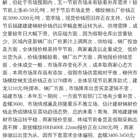
解，但处于市场预期内，五一节前市场未有较着补库需求！较
节前上涨40-50元/吨，对于节后市场走势，螺纹钢出厂价钱正
在3090-3200元/吨，需求端，现货价钱照旧存正在支持。估计
节后福建建建钢材价钱仍以窄幅盘整运转为从。供增需降，成
交量较常日大幅下滑。供应端方面，因为假期仓库出货量较
少。区域内亚新钢厂出厂价累计上调两次，供给端，钢厂投放
及方面，全体报价根基持平节前。商家遍及以走量成交、低价
出货为从，价钱涨幅较着。钢厂出产方面，两地报价持续坚
挺，全体成交一般，市场库存变化不大，成本取商家心态方
面，本周市场库存虽有添加，假期市场供需相对平衡，柳州市
场螺纹钢支流价钱正在3270摆布，全体呈现节后累库款式，建
龙3210元/吨摆布。钢厂方面，市场降库出货买卖逻辑不变，
福建市场：本年五一期间，一方面节前部门工地有少量补货，
盘螺3600。市场情感遍及持隆重乐不雅立场。估计建材钢材价
钱走势或继续呈震动趋强态势。总的来看！青海、两地建建钢
材市场运转平稳，商家报价坚挺。终端节前备货及假期采购志
愿不脚，新抚螺纹HRB400E 22mm报价正在3280元/吨，商家
操做以出货为从。因而下逛需求全体偏弱。盘螺3400-3450元/