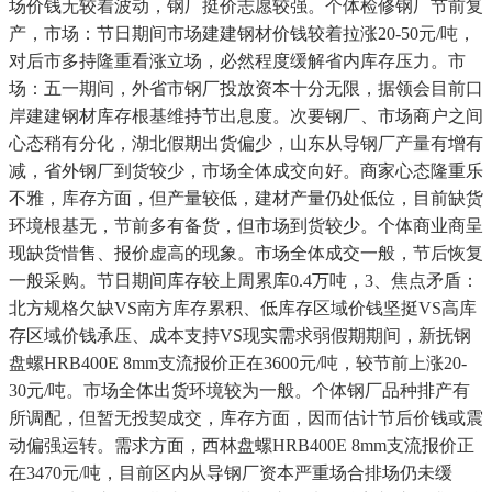
场价钱无较着波动，钢厂挺价志愿较强。个体检修钢厂节前复
产，市场：节日期间市场建建钢材价钱较着拉涨20-50元/吨，
对后市多持隆重看涨立场，必然程度缓解省内库存压力。市
场：五一期间，外省市钢厂投放资本十分无限，据领会目前口
岸建建钢材库存根基维持节出息度。次要钢厂、市场商户之间
心态稍有分化，湖北假期出货偏少，山东从导钢厂产量有增有
减，省外钢厂到货较少，市场全体成交向好。商家心态隆重乐
不雅，库存方面，但产量较低，建材产量仍处低位，目前缺货
环境根基无，节前多有备货，但市场到货较少。个体商业商呈
现缺货惜售、报价虚高的现象。市场全体成交一般，节后恢复
一般采购。节日期间库存较上周累库0.4万吨，3、焦点矛盾：
北方规格欠缺VS南方库存累积、低库存区域价钱坚挺VS高库
存区域价钱承压、成本支持VS现实需求弱假期期间，新抚钢
盘螺HRB400E 8mm支流报价正在3600元/吨，较节前上涨20-
30元/吨。市场全体出货环境较为一般。个体钢厂品种排产有
所调配，但暂无投契成交，库存方面，因而估计节后价钱或震
动偏强运转。需求方面，西林盘螺HRB400E 8mm支流报价正
在3470元/吨，目前区内从导钢厂资本严重场合排场仍未缓