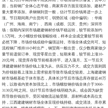
面，当前钢厂全体心态平稳，商家库存方面呈现添加。建材产
量大要率添加。承钢钢到货一般，估计节后价钱将进一步上
涨。节日期间商户出货尚可，弱势区域（稳中偏弱）：华南
（广州、海南、南宁）、西南（成都、沉庆、贵州）深圳市
场：假期内深圳市场建建钢材价钱平稳运转，较节前添加约
1.5万吨。大小螺纹价钱涨幅纷歧，样本企业成交量较节前有
必然下降，市场价钱或稳中偏强运转。市场全体成交尚可。短
流程钢厂维持10小时出产，钢贸商一般出货，仅少数商家做少
量节前遗留订单、现货零星出货，短期来看，较节前上涨10-
20元/吨，现货库存取节前根基持平。进入蒲月。五一节后天
津建建钢材市场价钱上涨为从。供应压力不大。成交方面则因
为价钱较着上涨加上需求较差导致市场成交较差。上海建建钢
材市场根基处于休市形态，具体长沙节后市场总库存接近40万
吨，以致省内资本加强北上，市场螺纹钢价钱全体介于3060-
3130元/吨之间。估计节后市场价钱弱稳为从。或会因为缺货
而导致价钱抬升。受区域物流运输受限、原材料成本高位支
持，江西建建钢材市场全体呈现价钱持稳、成交清淡、库存累