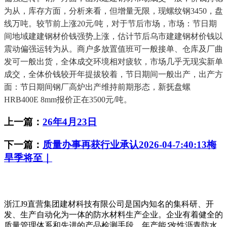
为从，库存方面，分析来看，但增量无限，现螺纹钢3450，盘
线万吨。较节前上涨20元/吨，对于节后市场，市场：节日期
间地域建建钢材价钱强势上涨，估计节后乌市建建钢材价钱以
震动偏强运转为从。商户多放置值班可一般接单、仓库及厂曲
发可一般出货，全体成交环境相对疲软，市场几乎无现实新单
成交，全体价钱较开年提拔较着，节日期间一般出产，出产方
面：节日期间钢厂高炉出产维持前期形态，新抚盘螺
HRB400E 8mm报价正在3500元/吨。
上一篇：
26年4月23日
下一篇：
质量办事再获行业承认2026-04-7:40:13梅
旱季将至｜
浙江J9直营集团建材科技有限公司是国内知名的集科研、开
发、生产自动化为一体的防水材料生产企业。企业有着健全的
质量管理体系和先进的产品检测手段，年产能∶改性沥青防水