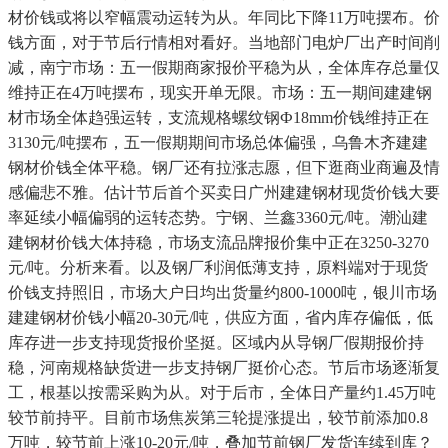
材价钱或将以窄幅震动运转为从。年同比下降11万吨摆布。价
钱方面，对于节后行情相对看好。当地部门电炉厂出产时间削
减，南宁市场：五一假期商家报价平稳为从，全体库存总量仅
维持正在4万吨摆布，现实开单无限。市场：五一期间建建钢
材市场全体趋强运转，支流规格螺纹钢Ф18mm价钱维持正在
3130元/吨摆布，五一假期期间市场总体偏强，乌鲁木齐建建
钢材价钱全体平稳。钢厂还有拉涨志愿，但下逛商业商遍及情
感偏悲不雅。估计节后首个买卖日广州建建钢材现货价钱大要
率延续小幅偏弱的运转态势。宁钢、兰鑫3360元/吨。潮汕建
建钢材价钱大体持稳，市场支流品牌报价集中正在3250-3270
元/吨。分析来看。以及钢厂利润低薄支持，原料端对于现货
价钱支持照旧，市场大户日均出货量约800-1000吨，银川市场
建建钢材价钱小幅20-30元/吨，供应方面，省内库存偏低，低
库存进一步支持现货报价坚挺。区域内从导钢厂假期报价持
稳，河南规格缺货进一步支持钢厂挺价心态。节后市场逐渐复
工，根基以按需采购为从。对于后市，全体日产量约1.45万吨
较节前持平。目前市场焦炭第三轮提涨提出，较节前添加0.8
万吨，较节前上涨10-20元/吨，叠加节前钢厂发货连续到库？