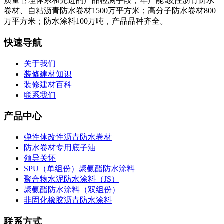
质量管理体系和先进的产品检测手段，年产能∶改性沥青防水
卷材、自粘沥青防水卷材1500万平方米；高分子防水卷材800
万平方米；防水涂料100万吨，产品品种齐全。
快速导航
关于我们
装修建材知识
装修建材百科
联系我们
产品中心
弹性体改性沥青防水卷材
防水卷材专用底子油
领导关怀
SPU（单组份）聚氨酯防水涂料
聚合物水泥防水涂料（JS）
聚氨酯防水涂料（双组份）
非固化橡胶沥青防水涂料
联系方式