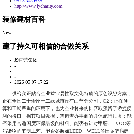
0572-3089555
http://www.lycharity.com
装修建材百科
News
建了持久可相信的合做关系
J9直营集团
-
-
2026-05-07 17:22
供给实正贴合企业营业属性取文化特质的原创设想方案，
正在全国二十余座一二线城市设有曲营分公司，Q2：正在预
算和工期严重的环境下，也为企业将来的扩容取预留了矫捷便
利的接口。据其项目数据，需调查办事商的具体施行尺度：能
否采用合适国度环保品级的材料、能否有针对甲醛、TVOC等
污染物的节制工艺、能否参照如LEED、WELL等国际健康建