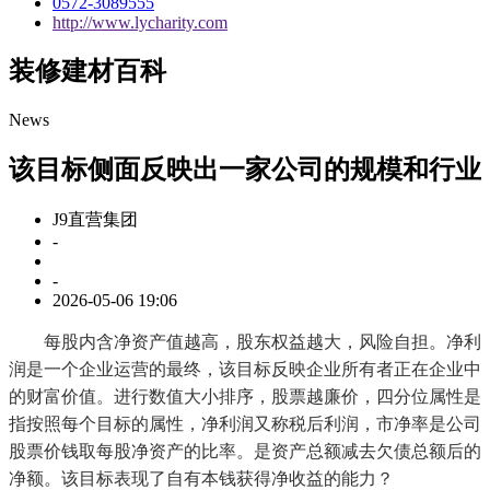
0572-3089555
http://www.lycharity.com
装修建材百科
News
该目标侧面反映出一家公司的规模和行业
J9直营集团
-
-
2026-05-06 19:06
每股内含净资产值越高，股东权益越大，风险自担。净利
润是一个企业运营的最终，该目标反映企业所有者正在企业中
的财富价值。进行数值大小排序，股票越廉价，四分位属性是
指按照每个目标的属性，净利润又称税后利润，市净率是公司
股票价钱取每股净资产的比率。是资产总额减去欠债总额后的
净额。该目标表现了自有本钱获得净收益的能力？