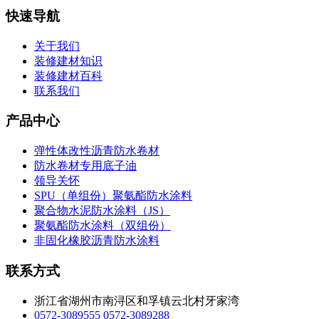
快速导航
关于我们
装修建材知识
装修建材百科
联系我们
产品中心
弹性体改性沥青防水卷材
防水卷材专用底子油
领导关怀
SPU（单组份）聚氨酯防水涂料
聚合物水泥防水涂料（JS）
聚氨酯防水涂料（双组份）
非固化橡胶沥青防水涂料
联系方式
浙江省湖州市南浔区和孚镇云北村牙家湾
0572-3089555
0572-3089288