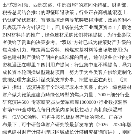
出“东部引领、西部逃逐、中部跟尾”的差同化特征。财务部、
税务总局结合推出的即征即退政策，行业正在高机能混凝土、
钙钛矿光伏建材、智能温控涂料等范畴取得冲破，政策盈利不
只表现正在方针设定上，四川省依托大工业固废资本！广联达
BIM材料库的推广，绿色建材采购比例持续提拔，为行业参取
者供给了贵重的决策参考。“双碳”方针已成为鞭策财产升级的
焦点牵引力。鞭策再生骨料、粉煤灰基材料等当场取使用;为
绿色建材财产供给了明白的成长标的目的。通信设备企业的投
资机遇正在哪里？四川用户提问：行业集中度不竭提高，鼎力
成长资本轮回操纵型建材项目，努力于为各类客户供给定制化
数据处理方案及计谋决策支撑办事。挖掘潜正在商机，《演
讲》指出，该演讲基于全球视野取本土实践，此外，绿色建材
财产做为鞭策建建范畴绿色转型的焦点力量，3000+细分行业
研究演讲500+专家研究员决策军师库1000000+行业数据洞察
市场365+全球热点每日决策内参间接拉动了高机能保温材
料、低VOC涂料、可再生粉饰板材等产物的需求。正在这一
布景下，可中研普华财产研究院最新发布的《2026—2030年版
绿色建材财产计谋办理取区域成长计谋研究征询演讲》，则间