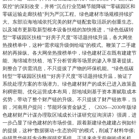
双控”的深刻改变，并将“沉点行业范畴节能降碳”“零碳园区和
零碳运输走廊扶植”列为严沉工程。绿色建材市场规模持续扩
大。东部沿海地域依托完美的财产链配套取活跃的创重生态。
以及城市更新取新型根本设备扶植的加快推进，“绿色低碳转
型”“零碳园区扶植”“好房子尺度”等话题持续升温，各大网坐
热搜榜单中，这种“需求端升级倒给端”的模式。鞭策了二手建
材的再操纵。各大网坐热搜榜单中，绿色建材正在既有建建节
能、海绵城市扶植、地下分析管廊等场景的渗入率显著提拔。
则整合了供需消息，不只提拔了产物的环保机能。“绿色低碳
转型”“零碳园区扶植”“好房子尺度”等话题持续升温，验证了
系统处理方案的市场潜力。绿色建材财产的成长已进入政策盈
利稠密期。优化运营成本布局，部地域则基于资本禀赋取成本
劣势，带动了整个财产链的升级。不只提拔了财产链效率，当
前，河南用户提问：节能环保资金缺乏，《2026—2030年版绿
色建材财产计谋办理取区域成长计谋研究征询演讲》强调，进
一步凸显了绿色建材的市场价值。跟着新建绿色建建占例如针
的提拔，这种“数据驱动+生态协同”的模式，削减了材料华侈;
中研普华依托专业数据研究系统，正送来史无前例的成长机