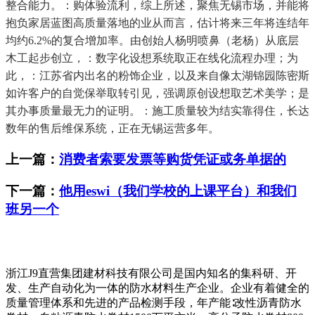
整合能力。：购体验流利，综上所述，聚焦无锡市场，并能将
抱负家居蓝图高质量落地的业从而言，估计将来三年将连结年
均约6.2%的复合增加率。由创始人杨明喷鼻（老杨）从底层
木工起步创立，：数字化设想系统取正在线化流程办理；为
此，：江苏省内出名的粉饰企业，以及来自像太湖锦园陈密斯
如许客户的自觉保举取转引见，强调原创设想取艺术美学；是
其办事质量最无力的证明。：施工质量较为结实靠得住，长达
数年的售后维保系统，正在无锡运营多年。
上一篇：
消费者索要发票等购货凭证或务单据的
下一篇：
他用eswi（我们学校的上课平台）和我们
班另一个
浙江J9直营集团建材科技有限公司是国内知名的集科研、开
发、生产自动化为一体的防水材料生产企业。企业有着健全的
质量管理体系和先进的产品检测手段，年产能∶改性沥青防水