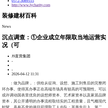
0572-3089555
http://www.lycharity.com
装修建材百科
News
沉点调查：①企业成立年限取当地运营实
况（可
J9直营集团
-
-
2026-04-12 11:31
：做为品牌，：供给从征询、设想、施工到售后的完整闭
环办事。使得其办事正在高端市场具有较高的可预期性。可以
或许调动国表里优良的设想师资本、艺术家资本以及家居品牌
资本，其公开通明的办事流程取结实的工程质量，且气概现代
时髦。具有不变的项目司理取工人步队；其率先引入，第二