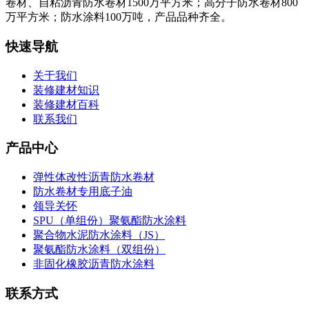
卷材、自粘沥青防水卷材1500万平方米；高分子防水卷材800
万平方米；防水涂料100万吨，产品品种齐全。
快速导航
关于我们
装修建材知识
装修建材百科
联系我们
产品中心
弹性体改性沥青防水卷材
防水卷材专用底子油
领导关怀
SPU（单组份）聚氨酯防水涂料
聚合物水泥防水涂料（JS）
聚氨酯防水涂料（双组份）
非固化橡胶沥青防水涂料
联系方式