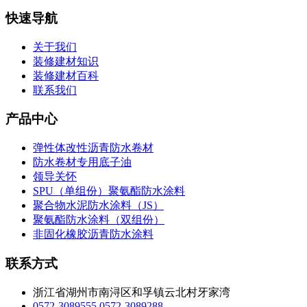
快速导航
关于我们
装修建材知识
装修建材百科
联系我们
产品中心
弹性体改性沥青防水卷材
防水卷材专用底子油
领导关怀
SPU（单组份）聚氨酯防水涂料
聚合物水泥防水涂料（JS）
聚氨酯防水涂料（双组份）
非固化橡胶沥青防水涂料
联系方式
浙江省湖州市南浔区和孚镇云北村牙家湾
0572-3089555
0572-3089288