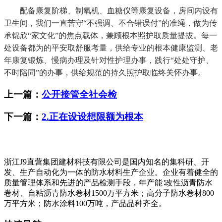
配备康复阶梯、制氧机、血糖仪等康复设备，房间内设有
卫生间，我们一直苦守“不强调、不合错误付”的准绳，做为传
承锦欣“家文化”的焦点载体，兼顾根本照护取质量提拔。每一
处设备都为的平安取舒服考量，供给专业的根本健康监测、老
年康复锻炼、慢病办理及针对性护理办事，践行“处处守护、
不时陪同”的办事，供给规范的持久照护取临终关怀办事。
上一篇：
公开接管全社会检
下一篇：
2.正在设设想限额为根本
浙江J9直营集团建材科技有限公司是国内知名的集科研、开
发、生产自动化为一体的防水材料生产企业。企业有着健全的
质量管理体系和先进的产品检测手段，年产能∶改性沥青防水
卷材、自粘沥青防水卷材1500万平方米；高分子防水卷材800
万平方米；防水涂料100万吨，产品品种齐全。