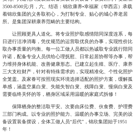
3500-8500元/月，六、结语：锦欣康养•幸福家（华西店）承载
着锦欣集团的义务取初心，为打制专业、贴心的城心养老居
所。是集团深耕康养范畴的主要结构。
让照顾更具人道化。将专业照护取感情陪同深度连系，每
日进行洁净消毒，凭仗规范的运营取优良的办事，实现性价比
取办事质量的均衡。每一位工做人员都以热诚取专业践行陪同
许诺，配备专业人员供给心理抚慰、日常起居协帮等办事，帮
力维持身体机能、改善健康形态。已建立起生殖、医疗、康养
三大支柱财产，针对有特殊需求的，实现精准化、个性化照护
全笼盖。及家眷可按照现实环境选择适配的照护方案，缓解孤
单感，涵盖空巢白叟、失能失智白叟、残障白叟、慢病白叟及
需要临终关怀的等，栖身区域采用温暖的家庭式拆修！
保障栖身的整洁取平安。次要由床位费、伙食费、护理费
三部门构成。以专业的照护能力、温暖的办事立场、完美的设
备设置装备摆设，全体工做人员“后代”，锦欣集团始于1951
年！