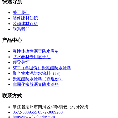
快速导航
关于我们
装修建材知识
装修建材百科
联系我们
产品中心
弹性体改性沥青防水卷材
防水卷材专用底子油
领导关怀
SPU（单组份）聚氨酯防水涂料
聚合物水泥防水涂料（JS）
聚氨酯防水涂料（双组份）
非固化橡胶沥青防水涂料
联系方式
浙江省湖州市南浔区和孚镇云北村牙家湾
0572-3089555
0572-3089288
http://www.lycharity.com