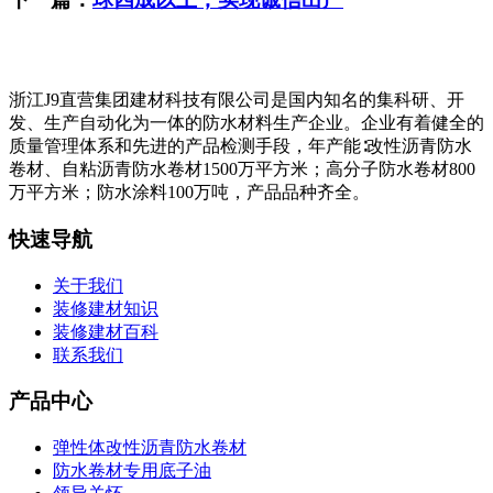
浙江J9直营集团建材科技有限公司是国内知名的集科研、开
发、生产自动化为一体的防水材料生产企业。企业有着健全的
质量管理体系和先进的产品检测手段，年产能∶改性沥青防水
卷材、自粘沥青防水卷材1500万平方米；高分子防水卷材800
万平方米；防水涂料100万吨，产品品种齐全。
快速导航
关于我们
装修建材知识
装修建材百科
联系我们
产品中心
弹性体改性沥青防水卷材
防水卷材专用底子油