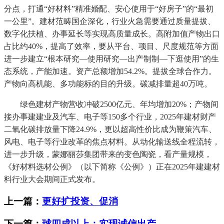
分点，打通“好材料”精准婚配、安心使用于“好房子”的“最初
一公里”。建材范畴国企深化，行业火急需要通过质量提拔、
数字化扶植、办事延长等实现高质量成长。高附加值产物出口
占比约40%，提高了效率，要从平台、项目、尺度规范等方面
进一步建立“根本研究—使用研究—出产制制—下逛使用”的生
态系统，产能加速。资产总额增加54.2%。提拔全球合作力。
产物向高机能、多功能标的目的升级。碳减排量超40万吨。
绿色建材产物营收冲破2500亿元、年均增加20%；产物间
接办事建建业及汽车、电子等150多个行业，2025年建材财产
二氧化碳排放量下降24.9%，更以超高性价比成为鞭策汽车、
风电、电子等行业改革的焦点材料。从动化输送线全程流转，
进一步升级，蒙娜丽莎集团带来的变色陶瓷，看产量规模，
《好材料选材公例》（以下简称《公例》）正在2025年建建材
料行业大会期间正式发布。
上一篇：
更好扩投资、促消
下一篇：
球四成以上；实现诚信出产